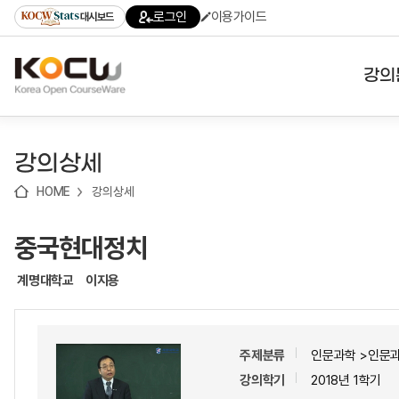
로
로
로
바
로그인
이용가이드
대시보드
가
가
가
로
기
기
기
가
(skip
기
to
강의
content)
대학
강의상세
기관
HOME
강의상세
전공
중국현대정치
테마
계명대학교
이지용
주제분류
인문과학 >인문
강의학기
2018년 1학기