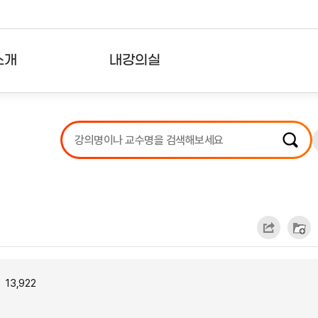
소개
내강의실
?
강의리스트
수강확인증강의
사용자의견
내강의클립
13,922