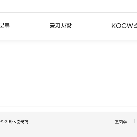
분류
공지사항
KOCW
강의
공지사항
KOCW란
강의
뉴스레터
활용안내
분야
주요통계현황
발자취
강의
서비스도움말
고객센터
과학기타 >중국학
조회수