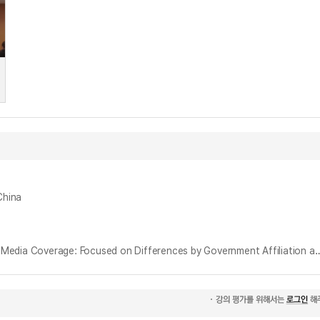
China
한국 언론 보도에 나타난 시진핑 이미지 비교 분석 : 정부성향 및 언론사별 차이를 중심으로 = Comparative Analysis of Xi Jinping's Image in Korean Media Coverage: Foc