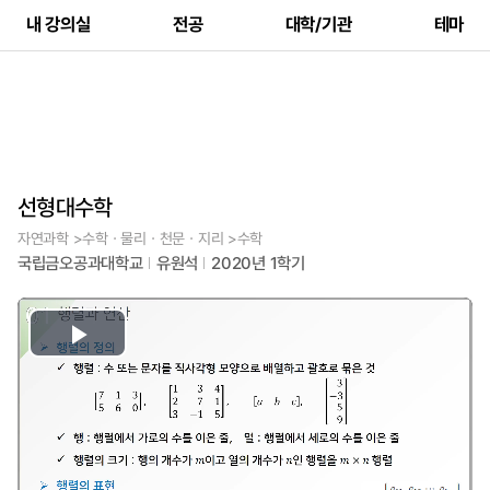
내 강의실
전공
대학/기관
테마
선형대수학
자연과학 >수학ㆍ물리ㆍ천문ㆍ지리 >수학
국립금오공과대학교
유원석
2020년 1학기
Play
Video