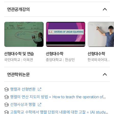
연관공개강의
선형대수학 및 연습
선형대수학
선형대수학
국민대학교
이옥연
중앙대학교
천상민
한국외국어대학교
연관학위논문
행렬과 선형변환
행렬의 연산 지도의 방법 = How to teach the operation of
matrix
선형사상과 행렬
고등학교 수학에서 행렬 단원의 내용에 대한 고찰 = (A) study