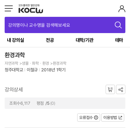
강의명이나 교수명을 검색해보세요
내 강의실
전공
대학/기관
테마
환경과학
자연과학 >생물ㆍ화학ㆍ환경 >환경과학
청주대학교
이철규
2018년 1학기
강의상세
조회수6,117
평점
/5
(0)
오류접수
이용방법