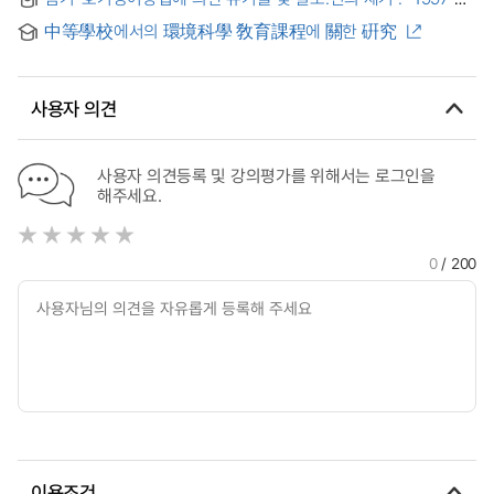
of Authentic Data-Driven Inquiry for Student Agency
Removal of Organic matter, Nitrogen and Phosphorus bu
:Focused on Environmental Issues
中等學校에서의 環境科學 敎育課程에 關한 硏究
Anaerobic-Aerobic Filter
사용자 의견
사용자 의견등록 및 강의평가를 위해서는 로그인을
해주세요.
0
/ 200
이용조건