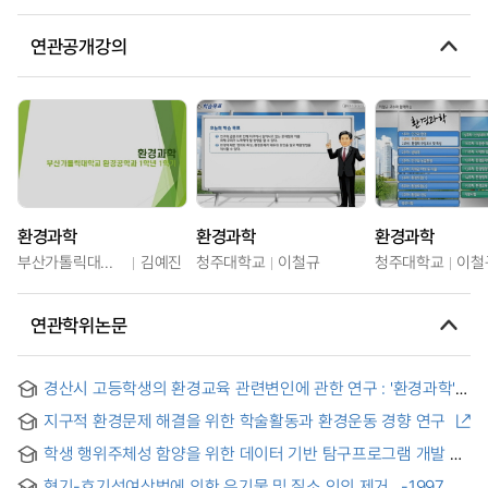
연관공개강의
환경과학
환경과학
환경과학
부산가톨릭대학교
김예진
청주대학교
이철규
청주대학교
이철
연관학위논문
경산시 고등학생의 환경교육 관련변인에 관한 연구 : '환경과학'
선택학교 학생을 대상으로 = (The) Study about Relative
지구적 환경문제 해결을 위한 학술활동과 환경운동 경향 연구
Variables of Environmental Education of High School
Students in Daegu
학생 행위주체성 함양을 위한 데이터 기반 탐구프로그램 개발 및
적용 : 환경 문제를 중심으로 = Development and Application
혐기-호기성여상법에 의한 유기물 및 질소.인의 제거 . -1997 =