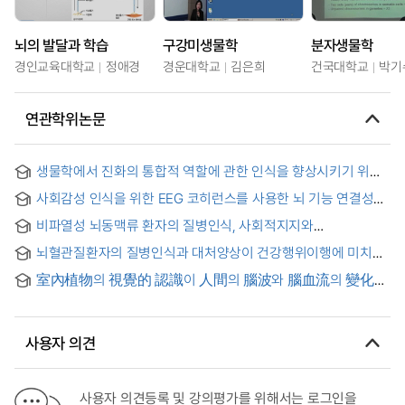
뇌의 발달과 학습
구강미생물학
분자생물학
경인교육대학교
정애경
경운대학교
김은희
건국대학교
박기
연관학위논문
생물학에서 진화의 통합적 역할에 관한 인식을 향상시키기 위한
교사교육프로그램 개발 = Deveopment of a teacher
사회감성 인식을 위한 EEG 코히런스를 사용한 뇌 기능 연결성
education program for improving teachers' perception
분석
about the unified role of evolution in biology
비파열성 뇌동맥류 환자의 질병인식, 사회적지지와
자가간호이행 = Illness Perception, Social Support, and Self-
뇌혈관질환자의 질병인식과 대처양상이 건강행위이행에 미치는
care of Unruptured Intracranial Aneurysms Patients
영향 = The Influence of Illness Perception and Coping
室內植物의 視覺的 認識이 人間의 腦波와 腦血流의 變化에
Strategies on Health Behavior Compliance in Patients with
미치는 影響 = Effect of Visual Recognition of Indoor Plant
Cerebrovascular Disease
on Changes of Human Brain Electroencephalography and
Brain Blood flow
사용자 의견
사용자 의견등록 및 강의평가를 위해서는 로그인을