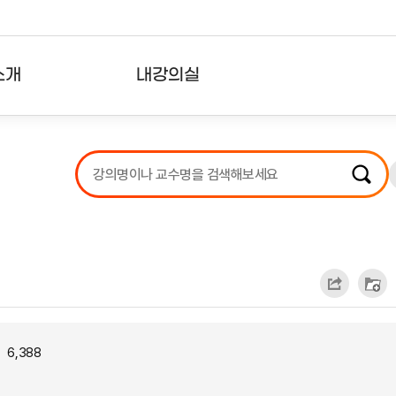
소개
내강의실
?
강의리스트
수강확인증강의
사용자의견
내강의클립
6,388