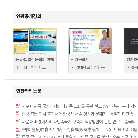
연관공개강의
동유럽.발칸문화의 이해
서양문화사
한국외국어대학교 | 김철민
건양대학교 | 김형곤
가톨릭
연관학위논문
서구 다민족 국가에서의 다민족 교회를 통한 선교 방안 연구 : 북미 지역을 중심으로 = A 
다문화 배경에서의 다민족국가 구축과 적용방안에 관한 연구: : 중국의 
中國 歷史敎育에서 '統一的多民族國家論'의 대두와 내용 변화 : 歷史
중국 중학교 역사교과서의 통일적 다민족 국가론 분석 : 춘추 전국 및 