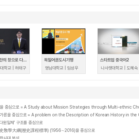
병자호란의 창으로 다시 본 조선시대, 조선시대 사람들
독일어권도시기행
스타트업 중국어2
대학교 | 허태구
영남대학교 | 임성우
나사렛대학교 | 도혜숙
Study about Mission Strategies through Multi-ethnic Churches 
‘다원일체’ 구조를 중심으로
敎學大綱(歷史課程標準) (1956∼2016)을 중심으로
진한시대 분석