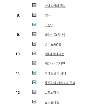
아메리카의 몰락
8.
영국
프랑스
9.
슬라브족(동-서)
슬라브족(남)
10.
제1차 세계대전
제2차 세계대전
11.
이데올로기 시대
동유럽의 사회주의 몰락
12.
글로벌리즘
글로컬리즘