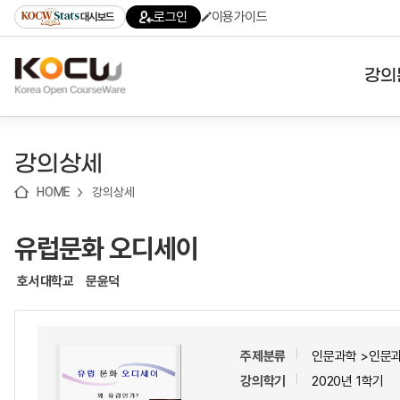
로
로
로
바
로그인
이용가이드
대시보드
가
가
가
로
기
기
기
가
(skip
기
to
강의
content)
대학
강의상세
기관
HOME
강의상세
전공
유럽문화 오디세이
테마
호서대학교
문윤덕
주제분류
인문과학 >인문
강의학기
2020년 1학기