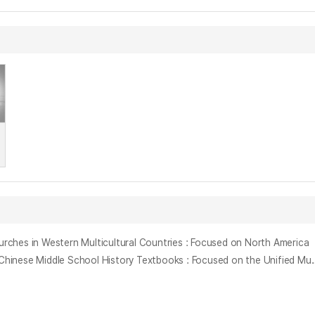
in Western Multicultural Countries : Focused on North America
중국 증등 역사 교과서의 한국사 서술 양상과 문제점 : 통일적 다민족 국가론을 중심으로 = A problem on the Description of Korean Histo