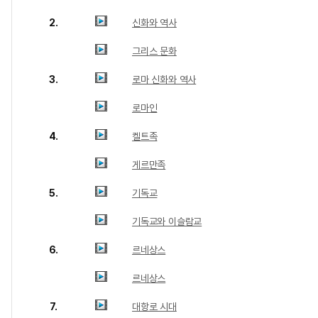
2.
신화와 역사
그리스 문화
3.
로마 신화와 역사
로마인
4.
켈트족
게르만족
5.
기독교
기독교와 이슬람교
6.
르네상스
르네상스
7.
대항로 시대