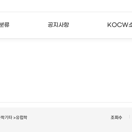
분류
공지사항
KOCW
강의
공지사항
KOCW란
강의
뉴스레터
활용안내
분야
주요통계현황
발자취
강의
서비스도움말
고객센터
과학기타 >유럽학
조회수