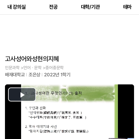
내 강의실
전공
대학/기관
테마
고사성어와성현의지혜
인문과학 >언어ㆍ문학 >중어중문학
배재대학교
조은상
2022년 1학기
Play
Video