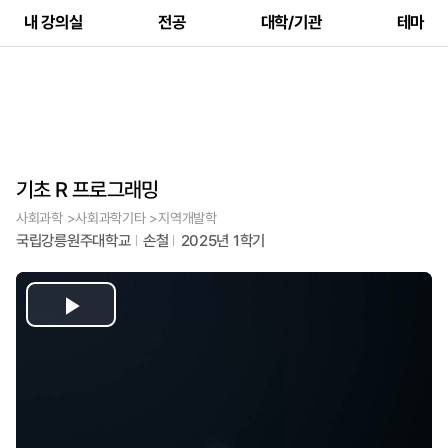
내 강의실
전공
대학/기관
테마
기초 R 프로그래밍
사회과학 >사회과학기타 >지역개발학
국립강릉원주대학교
손철
2025년 1학기
Play
Video