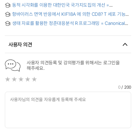
동적 시각화를 이용한 대한민국 국가지도집의 개선 =
Improvement of The National Atlas of Korea using dynamic
항바이러스 면역 반응에서 KIF18A 에 의한 CD8? T 세포 기능
geovisualization
조절 연구 = The role of KIF18A in antiviral CD8? T Cell
생태 자료를 활용한 정준대응분석 R 프로그래밍 = Canonical
immune responses
Correspondence Analysis using ecological data
사용자 의견
사용자 의견등록 및 강의평가를 위해서는 로그인을
해주세요.
0
/ 200