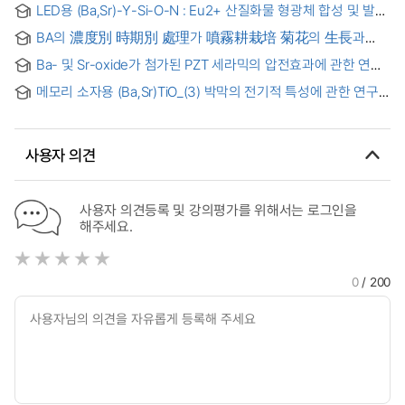
LED용 (Ba,Sr)-Y-Si-O-N : Eu2+ 산질화물 형광체 합성 및 발광
특성 = Synthesis and Photoluminescence properties of
BA의 濃度別 時期別 處理가 噴霧耕栽培 菊花의 生長과
(Ba,Sr)-Y-Si-O-N : Eu2+ phosphors for LEDs
開化特性에 미치는 影響
Ba- 및 Sr-oxide가 첨가된 PZT 세라믹의 압전효과에 관한 연구
= (A) Study on the Piezoelectric effect of Ba- and Sr-
메모리 소자용 (Ba,Sr)TiO_(3) 박막의 전기적 특성에 관한 연구
doped PZT ceramics
= (A) Study on the Electrical Characteristics of
(Ba,Sr)TiO_(3) Thin Films for Memory Devices
사용자 의견
사용자 의견등록 및 강의평가를 위해서는 로그인을
해주세요.
0
/ 200