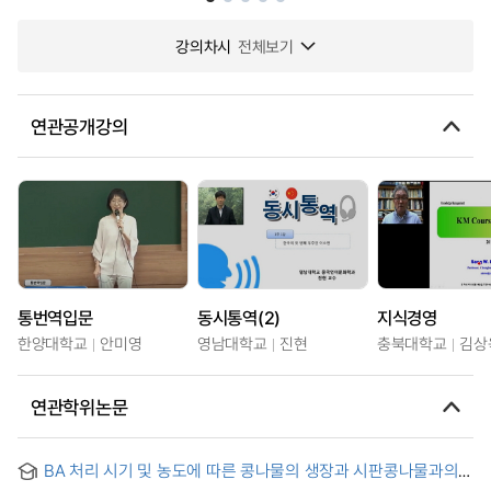
강의차시
전체보기
연관공개강의
통번역입문
동시통역(2)
지식경영
한양대학교
안미영
영남대학교
진현
충북대학교
김상
연관학위논문
BA 처리 시기 및 농도에 따른 콩나물의 생장과 시판콩나물과의
비교