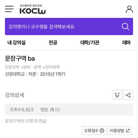
강의명이나 교수명을 검색해보세요
내 강의실
전공
대학/기관
테마
문장구역 ba
인문과학 >언어ㆍ문학 >언어과학
선문대학교
허준
2015년 1학기
강의상세
조회수8,623
평점
/5
(0)
문장구역의 이론과 연습
오류접수
이용방법