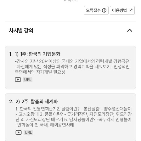
되었고, 이러한 환경의 변화는 다문화적 삶의 공간을 생성하게...
오류접수
이용방법
차시별 강의
1.
1) 1주: 한국의 기업문화
-강사의 지난 20년이상의 국내외 기업에서의 경력개발 경험공유
-자신에게 맞는 적성을 파악하고 경력계획을 세워보기 -인성적인
측면에서의 자기개발 필요성
URL
2.
2) 2주: 탈춤의 세계화
1. 한국의 전통연희란? 2. 탈춤이란? - 봉산탈춤 - 양주별산대놀이
- 고성오광대 3. 풍물이란? - 굿거리장단, 자진모리장단, 휘모리장
단 4. 자진모리장단 배우기 5. 남사당놀이란? -꼭두각시 인형놀이
-번화놀이 6. 국내, 해외공연사례
URL