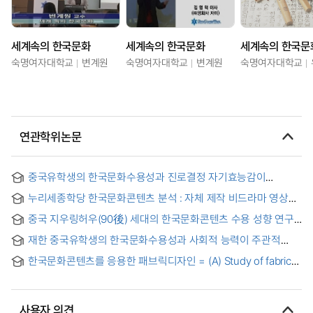
세계속의 한국문화
세계속의 한국문화
세계속의 한국문
숙명여자대학교
변계원
숙명여자대학교
변계원
숙명여자대학교
연관학위논문
중국유학생의 한국문화수용성과 진로결정 자기효능감이
진로정체감에 미치는 영향
누리세종학당 한국문화콘텐츠 분석 : 자체 제작 비드라마 영상을
중심으로
중국 지우링허우(90後) 세대의 한국문화콘텐츠 수용 성향 연구
재한 중국유학생의 한국문화수용성과 사회적 능력이 주관적
행복감에 미치는 영향
한국문화콘텐츠를 응용한 패브릭디자인 = (A) Study of fabric
design using korea culture contents
사용자 의견