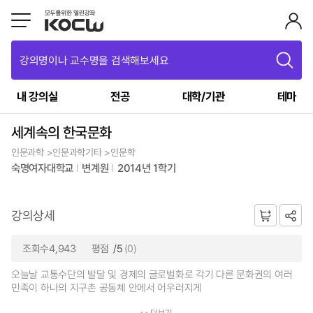
강의명이나 교수명을 검색해보세요
내 강의실
전공
대학/기관
테마
세계속의 한국문화
인문과학 >인문과학기타 >인문학
숙명여자대학교
변계원
2014년 1학기
강의상세
조회수4,943
평점
/5
(0)
오늘날 교통수단의 발달 및 경제의 글로벌화로 각기 다른 문화권의 여러
민족이 하나의 지구촌 공동체 안에서 어우러지게
더보기