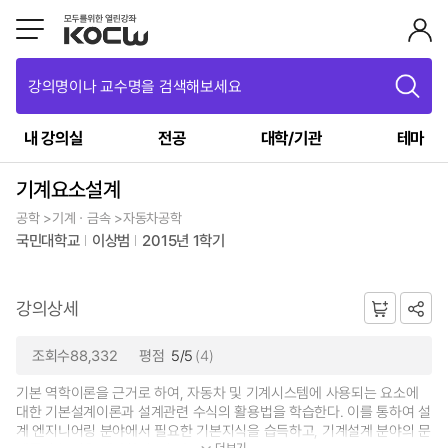
강의명이나 교수명을 검색해보세요
내 강의실
전공
대학/기관
테마
기계요소설계
공학 >기계ㆍ금속 >자동차공학
국민대학교
이상범
2015년 1학기
강의상세
조회수88,332
평점
5/5
(4)
기본 역학이론을 근거로 하여, 자동차 및 기계시스템에 사용되는 요소에
대한 기본설계이론과 설계관련 수식의 활용법을 학습한다. 이를 통하여 설
계 엔지니어링 분야에서 필요한 기본지식을 습득하고, 기계설계 분야의 문
더보기