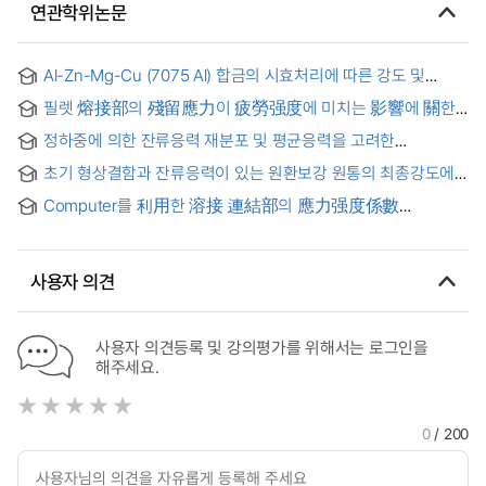
연관학위논문
Al-Zn-Mg-Cu (7075 Al) 합금의 시효처리에 따른 강도 및
내응력부식성에 관한 연구 = Study on the strength and the
필렛 熔接部의 殘留應力이 疲勞强度에 미치는 影響에 關한
stress corrosion resistance of aged Al-Zn-Mg-Cu(7075 Al)
硏究
alloy
정하중에 의한 잔류응력 재분포 및 평균응력을 고려한
선체용접구조의 피로강도에 관한 연구 : A Study of the fatigue
초기 형상결함과 잔류응력이 있는 원환보강 원통의 최종강도에
strength of welded joints in ship structures considering
관한 실험 및 이론 연구 = Experimental and theoretical
the static load effects
Computer를 利用한 溶接 連結部의 應力强度係數
investigations on the ultimate strength of ring stiffened
變動範圍와 疲勞壽命의 解析 = (The) analysis of stress
cylinders having intial shape imperfection and residual
intensity factor range and fatigue life for welding
stresses
connections by computer
사용자 의견
사용자 의견등록 및 강의평가를 위해서는 로그인을
해주세요.
0
/ 200