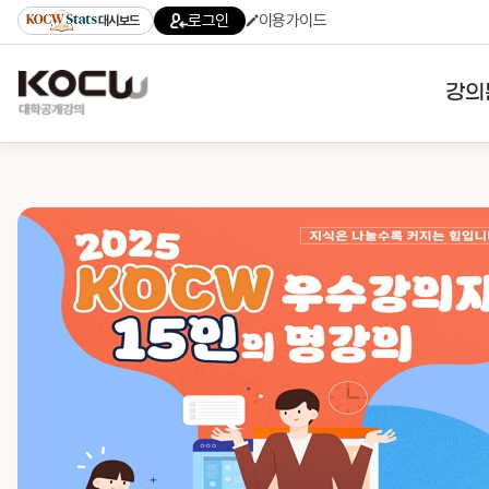
로그인
이용가이드
대시보드
강의
대학
기관
전공
테마