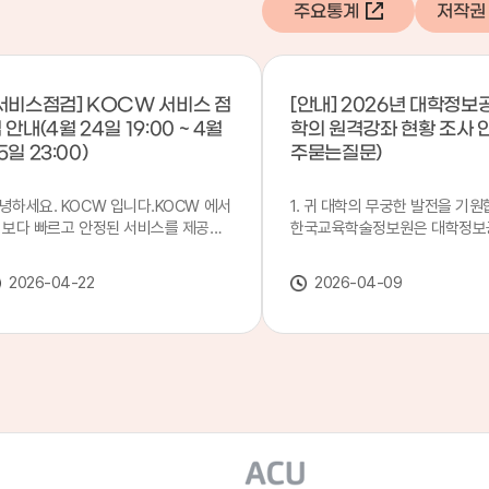
주요통계
저작권
서비스점검] KOCW 서비스 점
[안내] 2026년 대학정보
 안내(4월 24일 19:00 ~ 4월
학의 원격강좌 현황 조사 
5일 23:00)
주묻는질문)
녕하세요. KOCW 입니다.KOCW 에서
1. 귀 대학의 무궁한 발전을 기원
 보다 빠르고 안정된 서비스를 제공하
한국교육학술정보원은 대학정보
 위해 다음과 같이 서비스 점검을 실시
목별 관리기관으로 지정되어 있습
니다.※ 서비스 점검 작업 일시 : 4월
본 조사는 2025. 3. 1~2026. 2.
2026-04-22
2026-04-09
4일(금) 19:00 ~ 4월 25일(토) 23:00
에 운영된 원격강좌(이러닝) 현
로 인해 KOCW 서비스가 점검시간 동
하여, '2026 대학정보공시 대학
 일시중지될 예정이오니, 이 점 양해하
강좌(12-바)'에 데이터를 연계할
 주시기 바랍니다.저희 KOCW 에서는
니다.가. 대학정보공시 대상 대
용자 여러분께 보다 좋은 서비스를 제
4년제 대학, 전문대학, 대학원대
하기 위해 노력하겠습니다.감사합니다.
격강좌(이러닝) 관련 부서(교무처
학습개발센터, 이러닝지원센터 등
송통신대학교 및 사이버대학 제외
인시 캠퍼스인 경우 해당 캠퍼스