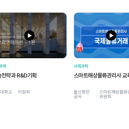
과학
사회과학
술전략과 R&D기획
스마트해상물류관리사 교
대학교
이원희
울산항만
스마트해상물류
공사
위원회