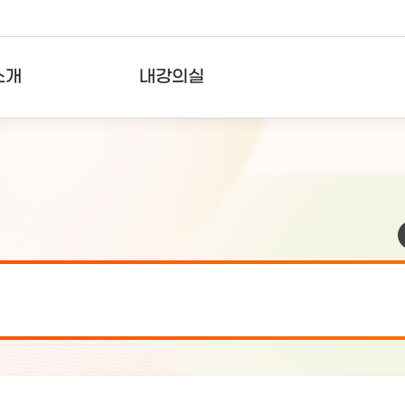
소개
내강의실
?
강의리스트
수강확인증강의
사용자의견
내강의클립
검 안내(7월 24일 19:00 ~ 7월...
2026-07-2
검 안내(7월 21일 19:00 ~ 7...
2026-07-1