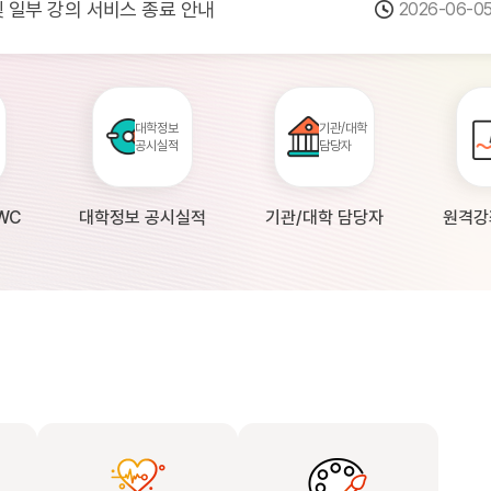
 및 일부 강의 서비스 종료 안내
2026-06-0
점검 안내(4월 24일 19:00 ~ 4월...
2026-04-2
공시 대학의 원격강좌 현황 조사 안내(자주묻...
2026-04-0
대학정보
기관/대학
공시실적
담당자
WC
대학정보 공시실적
기관/대학 담당자
원격강