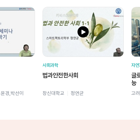
사회과학
자연
법과안전한사회
글로
능
오윤경,박선이
창신대학교
정연균
고려