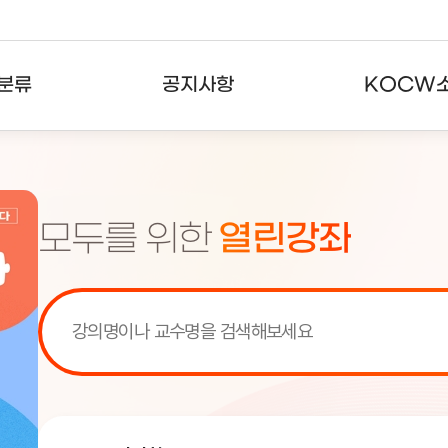
분류
공지사항
KOCW
강의
공지사항
KOCW란
강의
뉴스레터
활용안내
모두를 위한
열린강좌
분야
주요통계현황
발자취
강의
서비스도움말
고객센터
[서비스점검] KOCW 서비스 점
[서비스점검] KOCW 서비스 점