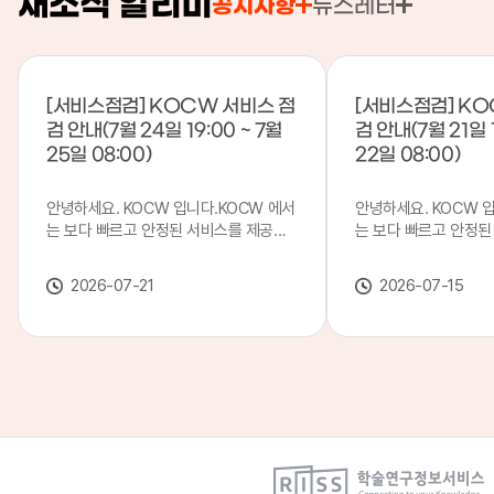
새소식 알리미
공지사항
뉴스레터
[서비스점검] KOCW 서비스 점
[서비스점검] KO
검 안내(7월 24일 19:00 ~ 7월
검 안내(7월 21일 1
25일 08:00)
22일 08:00)
안녕하세요. KOCW 입니다.KOCW 에서
안녕하세요. KOCW 
는 보다 빠르고 안정된 서비스를 제공하
는 보다 빠르고 안정된
기 위해 다음과 같이 서비스 점검을 실시
기 위해 다음과 같이 
합니다.※ 서비스 점검 작업 일시 : 7월
합니다.※ 서비스 점검 작
2026-07-21
2026-07-15
24일(금) 19:00 ~ 7월 25일(토) 08:00
일(화) 19:00 ~ 7월 
이로 인해 KOCW 서비스가 점검 시간 동
로 인해 KOCW 서비
안 서비스가 일시 중지될 수 있으니, 이
서비스가일시 중지될 수
점 양해하여 주시기 바랍니다.저희
해하여 주시기 바랍니다
KOCW 에서는 이용자 여러분께 보다 좋
서는 이용자 여러분께 
은 서비스를 제공하기 위해 노력하겠습니
를 제공하기 위해 노
다.감사합니다.
니다.