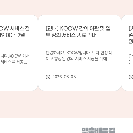
CW 서비스 점
[안내] KOCW 강의 이관 및 일
[
9:00 ~ 7월
부 강의 서비스 종료 안내
검
2
안녕하세요, KOCW입니다. 보다 안정적
입니다.KOCW 에서
안
이고 향상된 강의 서비스 제공을 위해 강
 서비스를 제공하
는
의 이관 작업을 진행하게 되었습니다. 이
서비스 점검을 실시
기
에 따라 일부 강의는2026년 6월 중 서비
업 일시 : 7월 21
합
스가 종료될 예정이오니, 이용에 참고하
2026-06-05
22일(수) 08:00이
2
여 주시기 바랍니다. 강의 이관 일정 안내
스가 점검 시간 동안
이
단계 기간 주요 작업 1단계 6월 1~2주 이
 있으니, 이 점 양
안
관 준비 2단계 6월 3~4주 1차 이관 작업
.저희 KOCW 에
여
3단계 7월 1~2주 2차 이관 작업 완료 및
보다 좋은 서비스
이
시스템 안정화 ※ 이관 작업 진행 상황에
력하겠습니다.감사합
공
따라 일정은 변경될 수 있습니다. 서비스
종료 강의 안내 이관 작업으로 인해 일부
강의는 2026년 6월 15일 서비스 종료되
었습니다. 서비스 종료 강의 목록은 아래