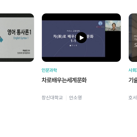
인문과학
사회
차로배우는세계문화
기
창신대학교
안소영
호서