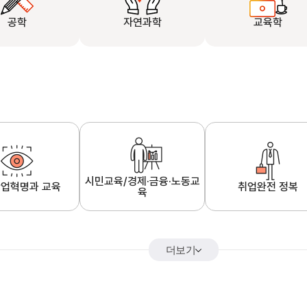
공학
자연과학
교육학
시민교육/경제·금융·노동교
업혁명과 교육
취업완전 정복
육
더보기
어&해외특강
K-MOOC 강의