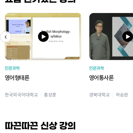
인문과학
인문과학
영어형태론
영어통사론
한국외국어대학교
홍성훈
경북대학교
하승완
따끈따끈 신상 강의