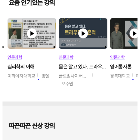
요즘 인기있는 강의
인문과학
인문과학
인문과학
심리학의 이해
몸은 알고 있다. 트라우마의 흔적
영어통사론
이화여자대학교
양윤
글로벌사이버대학교
경북대학교
오주원
따끈따끈 신상 강의