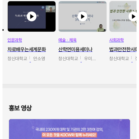
인문과학
예술ㆍ체육
사회과학
차로배우는세계문화
산학연미용세미나
법과안전한사
창신대학교
안소영
창신대학교
우미옥,오윤경,박선이
창신대학교
홍보 영상