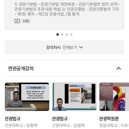
1) 관광기본법 - 관광기본법 제정배경 - 관광기본법의 법적 성격 -
관광기본법의 조문내용 해설 2) 관광진흥법 - 관광진흥법의 구조
- 제1장 총칙 - 제2장 관광사업_1절 통칙
URL
강의차시
전체보기
연관공개강의
관광법규
관광법규
관광학원론
선문대학교
임형택
선문대학교
임형택
경운대학교
이호