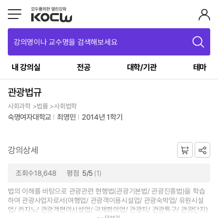
강의명이나 교수명을 검색해보세요
내 강의실
전공
대학/기관
테마
관광법규
사회과학 >법률 >사회법학
숙명여자대학교
최영민
2014년 1학기
강의상세
조회수18,648
평점
5/5
(1)
법의 이해를 바탕으로 관광관련 현행법(관광기본법/ 관광진흥법)을 학습
하여 관광사업자로서(여행업/ 관광객이용시설업/ 관광숙박업/ 유원시설
업/ 카지노/ 관광객편의시설업/ 국제회의업/ 관광지/ 관광특구/ 관광단지)
더보기