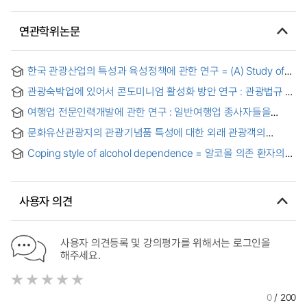
연관학위논문
한국 관광산업의 특성과 육성정책에 관한 연구 = (A) Study of
Tourism Industries and Governmental Policy in Korea
관광숙박업에 있어서 콘도미니엄 활성화 방안 연구 : 관광법규 및
운영업체를 중심으로 = (A) Study intends to utilize
여행업 전문인력개발에 관한 연구 : 일반여행업 종사자들을
Condominiums as one type of Accommodations in
중심으로 = A Study on Professional Workforce
Tourism industry
문화유산관광지의 관광기념품 특성에 대한 외래 관광객의
Development in the Travel Industry : Focusing on Workers
인식도에 관한 연구 : 경복궁, 창덕궁, 덕수궁을 중심으로 = A
of the General Travel Businesses in Seoul
Coping style of alcohol dependence = 알코올 의존 환자의
Study on Foreign Tourists' Recognition of the
대처기제
Characteristics of Tourist Souvenirs at Cultural Tourist
Sites: Centered on Gyeongbok Palace, Changdeok Palace,
and Deoksu Palace
사용자 의견
사용자 의견등록 및 강의평가를 위해서는 로그인을
해주세요.
0
/ 200