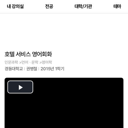
내 강의실
전공
대학/기관
테마
호텔 서비스 영어회화
인문과학 >언어ㆍ문학 >영어학
경동대학교
권병철
2015년 1학기
Play
Video