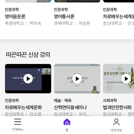
인문과학
인문과학
인문과학
영어음운론
영어통사론
차로배우는세계
목원대학교
박미숙
경북대학교
하승완
창신대학교
안
따끈따끈 신상 강의
인문과학
예술ㆍ체육
사회과학
차로배우는세계문화
산학연미용세미나
법과안전한사회
창신대학교
안소영
창신대학교
우미옥,오윤경,박선이
창신대학교
정
전체메뉴
홈
내강의실