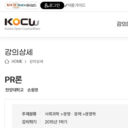
로
로
로
바
로그인
이용가이드
대시보드
가
가
가
로
기
기
기
가
(skip
기
to
강의
content)
대학
강의상세
기관
HOME
강의상세
전공
PR론
테마
한양대학교
손동영
주제분류
사회과학 >경영ㆍ경제 >경영학
강의학기
2015년 1학기