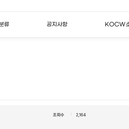
분류
공지사항
KOCW
강의
공지사항
KOCW란
강의
뉴스레터
활용안내
분야
주요통계현황
발자취
강의
서비스도움말
고객센터
조회수
2,164