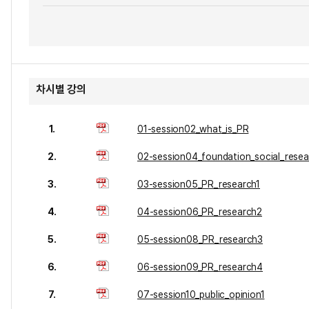
차시별 강의
1.
01-session02_what_is_PR
2.
02-session04_foundation_social_resea
3.
03-session05_PR_research1
4.
04-session06_PR_research2
5.
05-session08_PR_research3
6.
06-session09_PR_research4
7.
07-session10_public_opinion1