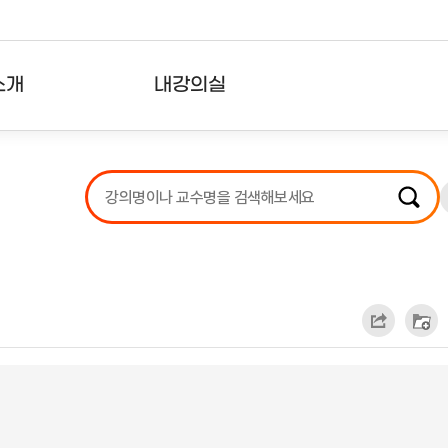
소개
내강의실
?
강의리스트
수강확인증강의
사용자의견
내강의클립