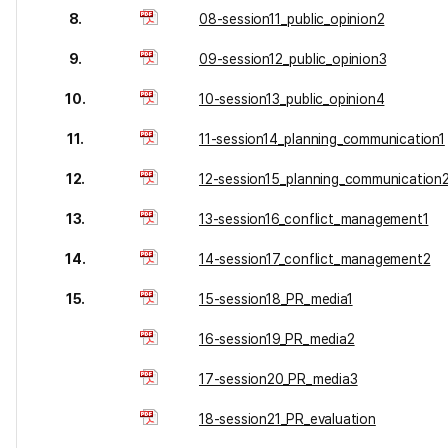
8.
08-session11_public_opinion2
9.
09-session12_public_opinion3
10.
10-session13_public_opinion4
11.
11-session14_planning_communication1
12.
12-session15_planning_communication
13.
13-session16_conflict_management1
14.
14-session17_conflict_management2
15.
15-session18_PR_media1
16-session19_PR_media2
17-session20_PR_media3
18-session21_PR_evaluation