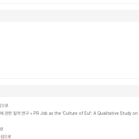
심으로
= PR Job as the 'Culture of Eul': A Qualitative Study on the 
특성
중심으로