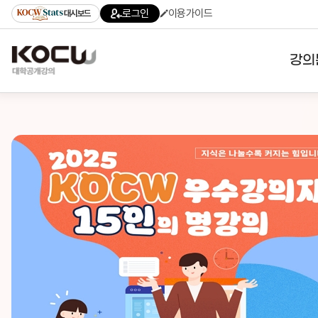
로그인
이용가이드
대시보드
강의
대학
기관
전공
테마