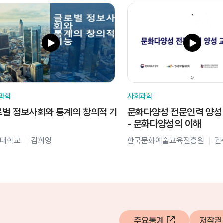
과학
사회과학
벌 정보사회와 통계의 창의적 기
문화다양성 전문인력 양성
- 문화다양성의 이해
대학교
김희영
한국문화예술교육진흥원
권
주요통계
저작권