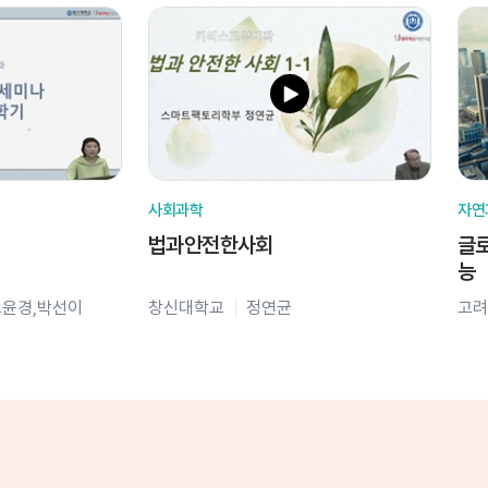
사회과학
자연
법과안전한사회
글로
능
오윤경,박선이
창신대학교
정연균
고려