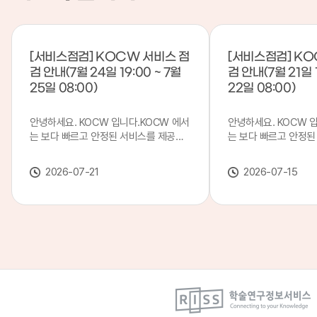
[서비스점검] KOCW 서비스 점
[서비스점검] KO
검 안내(7월 24일 19:00 ~ 7월
검 안내(7월 21일 1
25일 08:00)
22일 08:00)
안녕하세요. KOCW 입니다.KOCW 에서
안녕하세요. KOCW 
는 보다 빠르고 안정된 서비스를 제공하
는 보다 빠르고 안정된
기 위해 다음과 같이 서비스 점검을 실시
기 위해 다음과 같이 
합니다.※ 서비스 점검 작업 일시 : 7월
합니다.※ 서비스 점검 작
2026-07-21
2026-07-15
24일(금) 19:00 ~ 7월 25일(토) 08:00
일(화) 19:00 ~ 7월 
이로 인해 KOCW 서비스가 점검 시간 동
로 인해 KOCW 서비
안 서비스가 일시 중지될 수 있으니, 이
서비스가일시 중지될 수
점 양해하여 주시기 바랍니다.저희
해하여 주시기 바랍니다
KOCW 에서는 이용자 여러분께 보다 좋
서는 이용자 여러분께 
은 서비스를 제공하기 위해 노력하겠습니
를 제공하기 위해 노
다.감사합니다.
니다.