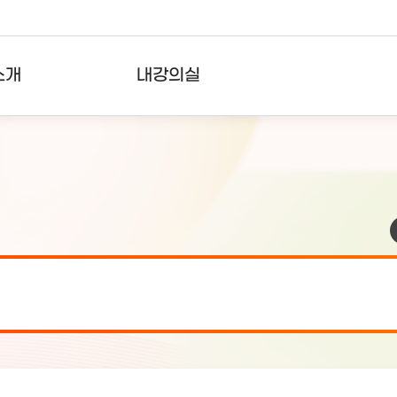
소개
내강의실
?
강의리스트
수강확인증강의
사용자의견
내강의클립
검 안내(7월 24일 19:00 ~ 7월...
2026-07-2
검 안내(7월 21일 19:00 ~ 7...
2026-07-1