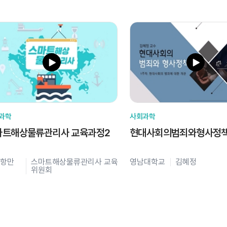
과학
사회과학
마트해상물류관리사 교육과정2
현대사회의범죄와형사정
항만
스마트해상물류관리사 교육
영남대학교
김혜정
위원회