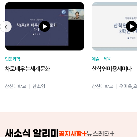
인문과학
예술ㆍ체육
차로배우는세계문화
산학연미용세미나
창신대학교
안소영
창신대학교
우미옥,
새소식 알리미
공지사항
뉴스레터