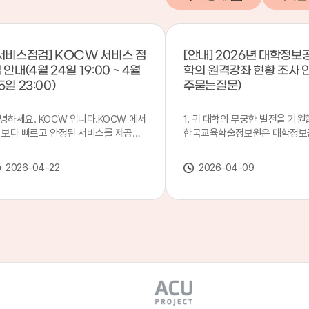
서비스점검] KOCW 서비스 점
[안내] 2026년 대학정보
 안내(4월 24일 19:00 ~ 4월
학의 원격강좌 현황 조사 
5일 23:00)
주묻는질문)
녕하세요. KOCW 입니다.KOCW 에서
1. 귀 대학의 무궁한 발전을 기원
 보다 빠르고 안정된 서비스를 제공하
한국교육학술정보원은 대학정보
 위해 다음과 같이 서비스 점검을 실시
목별 관리기관으로 지정되어 있습
니다.※ 서비스 점검 작업 일시 : 4월
본 조사는 2025. 3. 1~2026. 2.
2026-04-22
2026-04-09
4일(금) 19:00 ~ 4월 25일(토) 23:00
에 운영된 원격강좌(이러닝) 현
로 인해 KOCW 서비스가 점검시간 동
하여, '2026 대학정보공시 대학
 일시중지될 예정이오니, 이 점 양해하
강좌(12-바)'에 데이터를 연계할
 주시기 바랍니다.저희 KOCW 에서는
니다.가. 대학정보공시 대상 대
용자 여러분께 보다 좋은 서비스를 제
4년제 대학, 전문대학, 대학원대
하기 위해 노력하겠습니다.감사합니다.
격강좌(이러닝) 관련 부서(교무처
학습개발센터, 이러닝지원센터 등
송통신대학교 및 사이버대학 제외
인시 캠퍼스인 경우 해당 캠퍼스
있는 기관명을 선택하시면 됩니다.