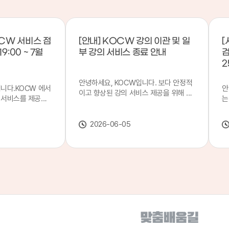
CW 서비스 점
[안내] KOCW 강의 이관 및 일
[
9:00 ~ 7월
부 강의 서비스 종료 안내
검
2
안녕하세요, KOCW입니다. 보다 안정적
입니다.KOCW 에서
안
이고 향상된 강의 서비스 제공을 위해 강
 서비스를 제공하
는
의 이관 작업을 진행하게 되었습니다. 이
서비스 점검을 실시
기
에 따라 일부 강의는2026년 6월 중 서비
업 일시 : 7월 21
합
스가 종료될 예정이오니, 이용에 참고하
2026-06-05
22일(수) 08:00이
2
여 주시기 바랍니다. 강의 이관 일정 안내
스가 점검 시간 동안
이
단계 기간 주요 작업 1단계 6월 1~2주 이
 있으니, 이 점 양
안
관 준비 2단계 6월 3~4주 1차 이관 작업
.저희 KOCW 에
여
3단계 7월 1~2주 2차 이관 작업 완료 및
보다 좋은 서비스
이
시스템 안정화 ※ 이관 작업 진행 상황에
력하겠습니다.감사합
공
따라 일정은 변경될 수 있습니다. 서비스
종료 강의 안내 이관 작업으로 인해 일부
강의는 2026년 6월 15일 서비스 종료되
었습니다. 서비스 종료 강의 목록은 아래
링크에서 확인하실 수 있습니다. → 서비