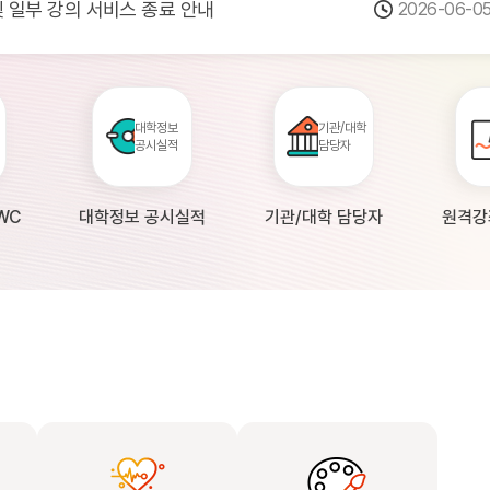
 및 일부 강의 서비스 종료 안내
2026-06-0
점검 안내(4월 24일 19:00 ~ 4월...
2026-04-2
공시 대학의 원격강좌 현황 조사 안내(자주묻...
2026-04-0
대학정보
기관/대학
공시실적
담당자
WC
대학정보 공시실적
기관/대학 담당자
원격강