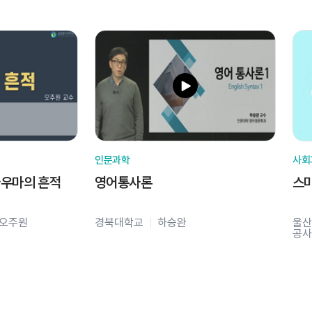
인문과학
사회
라우마의 흔적
영어통사론
스
오주원
경북대학교
하승완
울산
공사