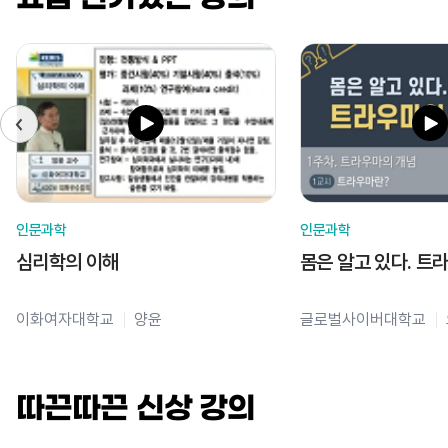
인문과학
인문과학
심리학의 이해
몸은 알고 있다. 트
이화여자대학교
양윤
글로벌사이버대학교
따끈따끈 신상 강의