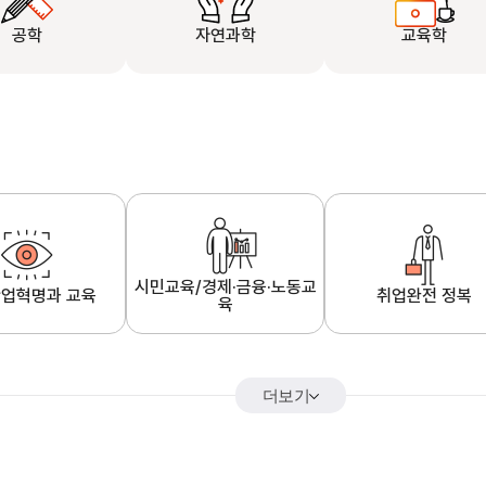
공학
자연과학
교육학
시민교육/경제·금융·노동교
업혁명과 교육
취업완전 정복
육
더보기
어&해외특강
K-MOOC 강의