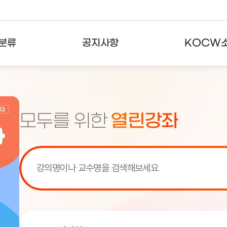
분류
공지사항
KOCW
강의
공지사항
KOCW란
강의
뉴스레터
활용안내
모두를 위한
열린강좌
분야
주요통계현황
발자취
강의
서비스도움말
고객센터
[서비스점검] KOCW 서비스 점
[서비스점검] KOCW 서비스 점