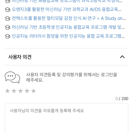
머신러닝 기반 AI융합교육 프로그램이 과학고등학교 학생의
인공지능 역량과 데이터 리터러시에 미치는 효과 = The Effect
오렌지3를 활용한 머신러닝 기반 과학교과 AI/DS 융합교육
of Machine Learning-Based AI Convergence Education
프로그램 개발
Program on AI Competency and Data Literacy of Science
컨텍스트를 활용한 멀티모달 감정 인식 AI 연구 = A Study on
High School Students
Multimodal Emotion Recognition AI Using Context
머신러닝 기반 초등학생 인공지능 융합교육 프로그램 개발 및
적용 : 초등학교 3학년을 중심으로 = Development and
인공지능 리터러시 함양을 위한 인공지능 융합 교육 프로그램
Application of Artificial Intelligence Convergence Education
개발 : 추천 알고리즘을 적용한 초등학교 3학년 사회과 수업을
Program for Elementary School Students Based on
중심으로 = Development of AI Convergence Education
Machine Learning : Focusing on 3rd Graders in Elementary
Program for enhancing Artificial Intelligence Literacy
School
사용자 의견
사용자 의견등록 및 강의평가를 위해서는 로그인을
해주세요.
0
/ 200