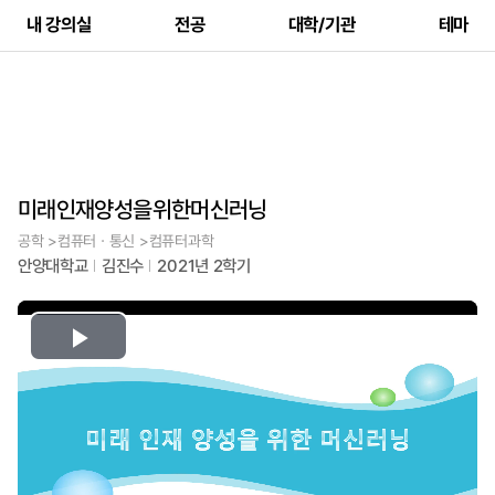
내 강의실
전공
대학/기관
테마
미래인재양성을위한머신러닝
공학 >컴퓨터ㆍ통신 >컴퓨터과학
안양대학교
김진수
2021년 2학기
Play
Video