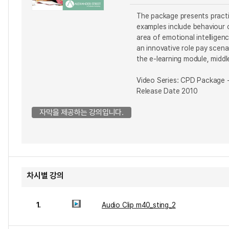
The package presents practic
examples include behaviour c
area of emotional intelligenc
an innovative role pay scena
the e-learning module, middl
Video Series: CPD Package -
Release Date 2010
자막을 제공하는 강의입니다.
차시별 강의
1.
Audio Clip m40_sting_2