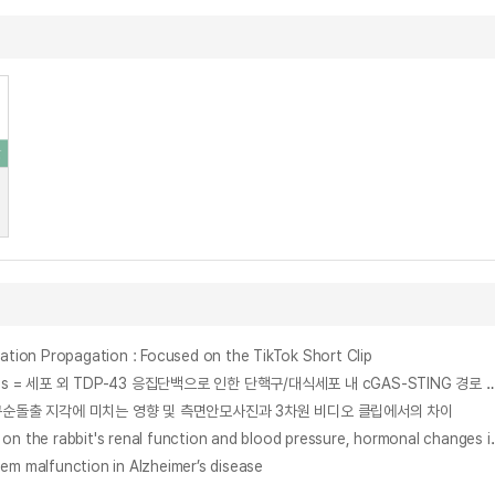
Propagation : Focused on the TikTok Short Clip
Extracellular TDP-43 aggregates activate the cGAS-STING pathway and AIM2 inflammasome in peripheral monocytes/macrophages = 세포 외 TDP-43 응집단백으로 인
 clip : 안면 너비가 구순돌출 지각에 미치는 영향 및 측면안모사진과 3차원 비디오 클립에서의 차이
二仙湯 煎湯液이 家兎 腎臟機能과 實驗的 腎性 高血壓 白鼠의 血壓 및 호르몬 變動에 미치는 影響 = Effects of Li Seon Tang wate
lfunction in Alzheimer’s disease