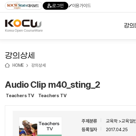
로
로
로
바
로그인
이용가이드
대시보드
가
가
가
로
기
기
기
가
(skip
기
to
강의
content)
대학
강의상세
기관
HOME
강의상세
전공
Audio Clip m40_sting_2
테마
Teachers TV
Teachers TV
주제분류
교육학 >교육일반
등록일자
2017.04.25