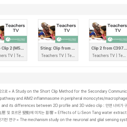
Audio Clip 2 (M55_S20_010_B)
Sting: Clip from C/3171/002
Clip 2 from C3976004
Teachers TV | Teachers TV
Teachers TV | Teachers TV
Teachers TV | Teachers TV
dy on the Short Clip Method for the Secondary Communication 
protrusion and its differences between 2D profile and 3D video
mechanism study on the neuronal and glial sensing system ma