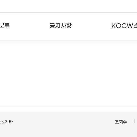
분류
공지사항
KOCW
강의
공지사항
KOCW란
강의
뉴스레터
활용안내
분야
주요통계현황
발자취
강의
서비스도움말
고객센터
 >기타
조회수