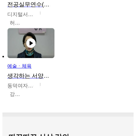
전공실무연수(헤어,메이크업,피부,네일)
디지털서울문화예술대학교
허정록
예술ㆍ체육
생각하는 서양미술의 이해
동덕여자대학교
강수미