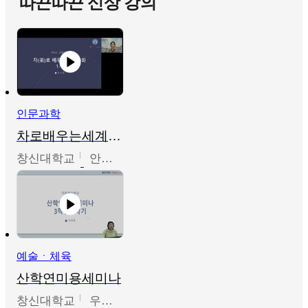
따끈따끈 신상 강의
인문과학
차로배우는세계문화
창신대학교
안소영
예술ㆍ체육
산학연미용세미나
창신대학교
우미옥,오윤경,박선이