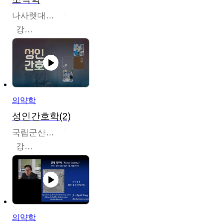
나사렛대학교
강지언
의약학
성인간호학(2)
국립군산대학교
강경아
의약학