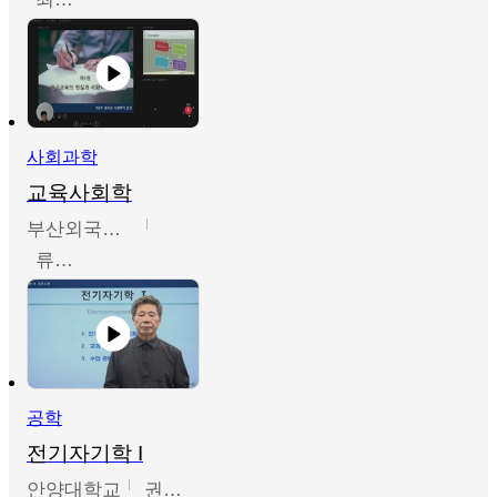
사회과학
교육사회학
부산외국어대학교
류영철
공학
전기자기학 I
안양대학교
권원현