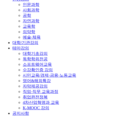
인문과학
사회과학
공학
자연과학
교육학
의약학
예술·체육
대학/기관강의
테마강의
대학기초강의
독학학위전공
소프트웨어교육
수강확인증 강의
시민교육/경제·금융·노동교육
영어&해외특강
자막제공강의
직업·직무 교육과정
취업완전정복
4차산업혁명과 교육
K-MOOC 강의
공지사항