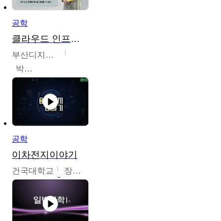
공학
클라우드 인프라 구축 및 활용
부산디지털대학교
박수현
공학
이차전지이야기
건국대학교
장호현