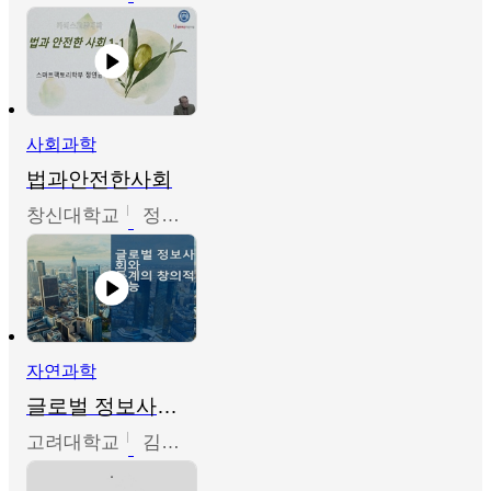
사회과학
법과안전한사회
창신대학교
정연균
자연과학
글로벌 정보사회와 통계의 창의적 기능
고려대학교
김희영