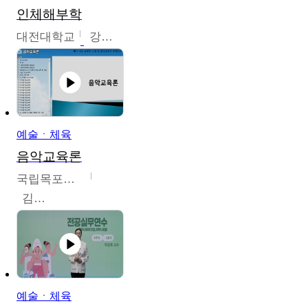
인체해부학
대전대학교
강지혁
예술ㆍ체육
음악교육론
국립목포대학교
김신영
예술ㆍ체육