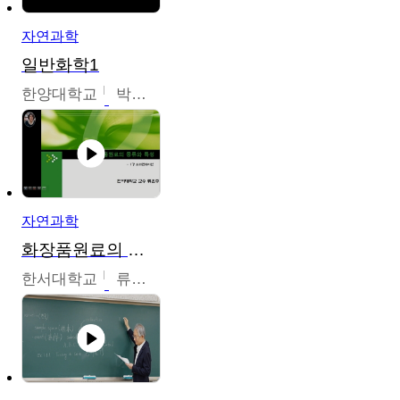
자연과학
일반화학1
한양대학교
박경호
자연과학
화장품원료의 종류와 특성
한서대학교
류은주