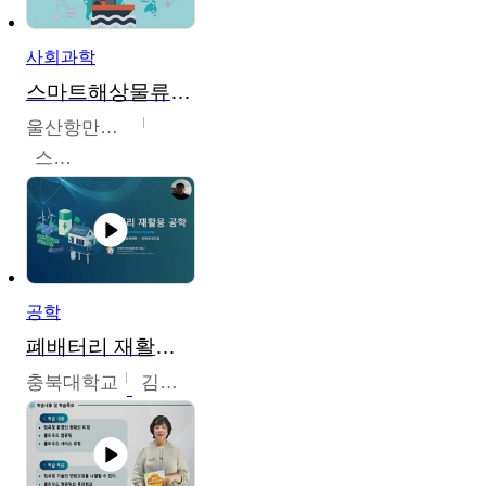
사회과학
스마트해상물류관리사 교육과정2
울산항만공사
스마트해상물류관리사 교육위원회
공학
폐배터리 재활용 공학
충북대학교
김영재,최진섭,한성수,한요셉,윤문수,박유세,강동우,박민준,이동주,조채용