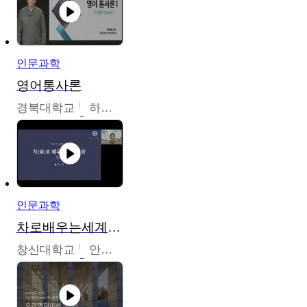
인문과학
영어통사론
경북대학교
하승완
인문과학
차로배우는세계문화
창신대학교
안소영