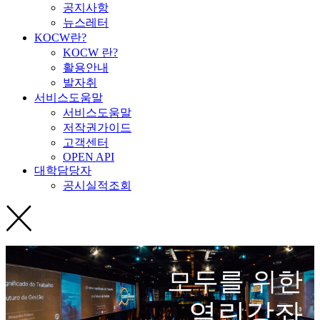
공지사항
뉴스레터
KOCW란?
KOCW 란?
활용안내
발자취
서비스도움말
서비스도움말
저작권가이드
고객센터
OPEN API
대학담당자
공시실적조회
모두를 위한
열린강좌