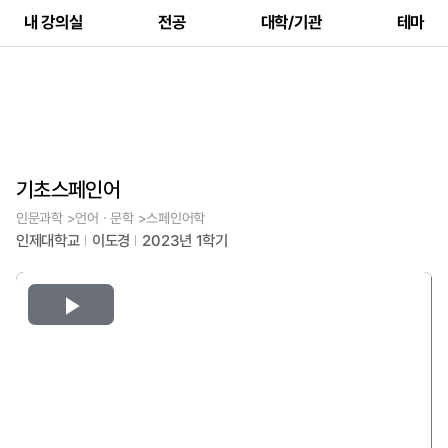
내 강의실
전공
대학/기관
테마
기초스페인어
인문과학 >언어ㆍ문학 >스페인어학
인제대학교
이도경
2023년 1학기
Play
Video