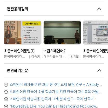
연관공개강의
초급스페인어문법(1)
초급스페인어2
초급스페인어문법
한국외국어대학교
김승기
대구가톨릭대학교
강태진
한국외국어대학교
연관학위논문
스페인어 화자를 위한 초급 한국어 교재 모형 연구 = A Study on
a Model of Elementary Korean Language Textbook for
스페인어권 한국어 초급 학습자를 위한 한국어 교수요목 개발
Spanish Speakers
연구 : 멕시코 내 성인학습자를 중심으로
스페인어권 학습자용 한국어 교재 분석 연구 : 국외 한국어
교재를 중심으로 = A Study on the Analysis of Korean
"Nowadays, Like, You Can Be Hispanic and Not Know
Textbooks for Spanish-speaking Learners: Focusing on