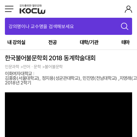
강의명이나 교수명을 검색해보세요
내 강의실
전공
대학/기관
테마
한국불어불문학회 2018 동계학술대회
인문과학 >언어ㆍ문학 >불어불문학
이화여자대학교
김홍중(서울대학교), 정지용(성균관대학교), 민진영(전남대학교) ,지영래(
2018년 2학기