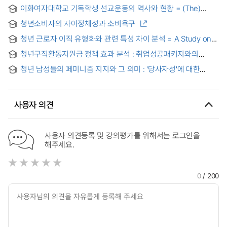
이화여자대학교 기독학생 선교운동의 역사와 현황 = (The)
History of Ewha Woman's University Christian Student
청년소비자의 자아정체성과 소비욕구
Mission Movement and Its Current Situation
청년 근로자 이직 유형화와 관련 특성 차이 분석 = A Study on
Types of Turnover and Analysis of Differences in
청년구직활동지원금 정책 효과 분석 : 취업성공패키지와의
Characteristics of Youth Employees
비교를 통해 = Analysis of the effect of job-seeking activity
청년 남성들의 페미니즘 지지와 그 의미 : '당사자성'에 대한
subsidy policy for youth
이해를 중심으로 = The meaning of supporting for feminism
among Korean young men: Focusing on their
understanding of "Involved party’ stance"
사용자 의견
사용자 의견등록 및 강의평가를 위해서는 로그인을
해주세요.
0
/ 200