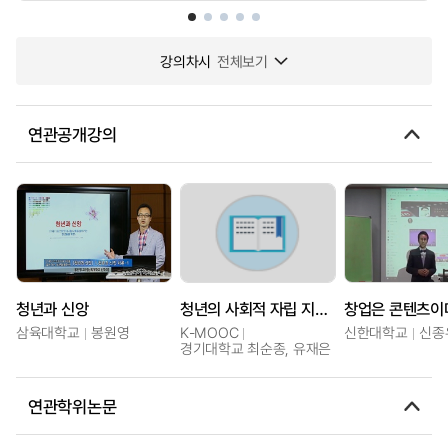
강의차시
전체보기
연관공개강의
청년과 신앙
청년의 사회적 자립 지원강좌
삼육대학교
봉원영
K-MOOC
신한대학교
신종
경기대학교 최순종, 유재은
연관학위논문