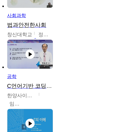
사회과학
법과안전한사회
창신대학교
정연균
공학
C언어기반 코딩교육
한양사이버대학교
임동균