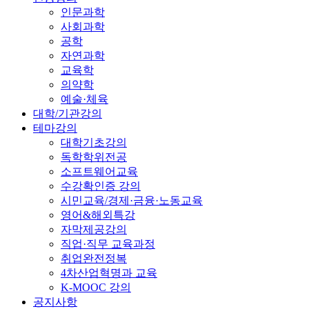
인문과학
사회과학
공학
자연과학
교육학
의약학
예술·체육
대학/기관강의
테마강의
대학기초강의
독학학위전공
소프트웨어교육
수강확인증 강의
시민교육/경제·금융·노동교육
영어&해외특강
자막제공강의
직업·직무 교육과정
취업완전정복
4차산업혁명과 교육
K-MOOC 강의
공지사항