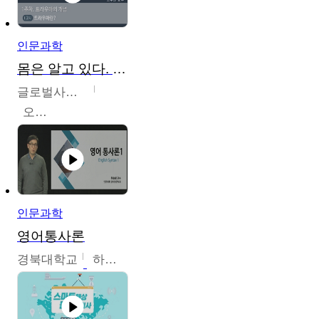
인문과학
몸은 알고 있다. 트라우마의 흔적
글로벌사이버대학교
오주원
인문과학
영어통사론
경북대학교
하승완