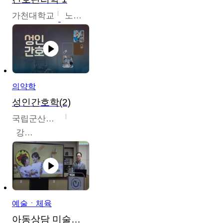
가천대학교
노원정
의약학
성인간호학(2)
국립군산대학교
강경아
예술ㆍ체육
아동상담 미술치료