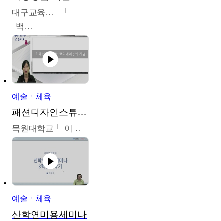
대구교육대학교
백중열
예술ㆍ체육
패션디자인스튜디오
목원대학교
이건희
예술ㆍ체육
산학연미용세미나