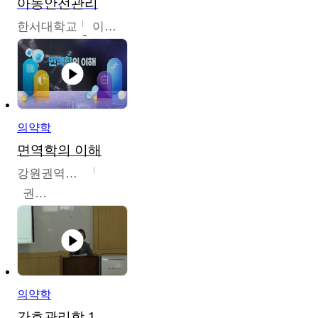
아동안전관리
한서대학교
이태연
의약학
면역학의 이해
강원권역센터
권보인
의약학
간호관리학 1