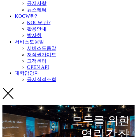
공지사항
뉴스레터
KOCW란?
KOCW 란?
활용안내
발자취
서비스도움말
서비스도움말
저작권가이드
고객센터
OPEN API
대학담당자
공시실적조회
모두를 위한
열린강좌