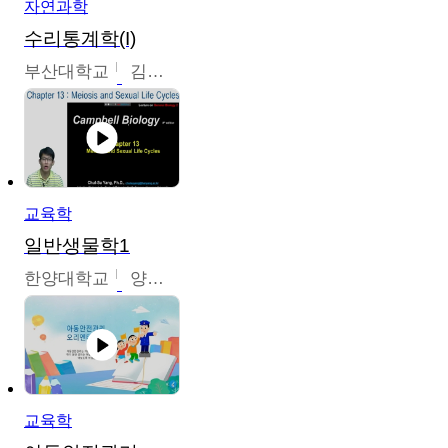
자연과학
수리통계학(I)
부산대학교
김충락
교육학
일반생물학1
한양대학교
양철수
교육학