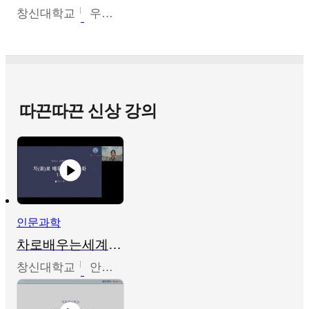
창신대학교
우미옥,오윤경,박선이
따끈따끈 신상 강의
인문과학
차로배우는세계문화
창신대학교
안소영