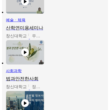
예술ㆍ체육
산학연미용세미나
창신대학교
우미옥,오윤경,박선이
사회과학
법과안전한사회
창신대학교
정연균