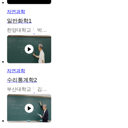
자연과학
일반화학1
한양대학교
박경호
자연과학
수리통계학2
부산대학교
김충락