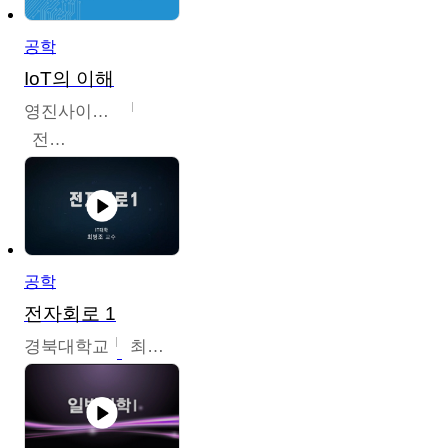
공학
IoT의 이해
영진사이버대학교
전병현
공학
전자회로 1
경북대학교
최병조