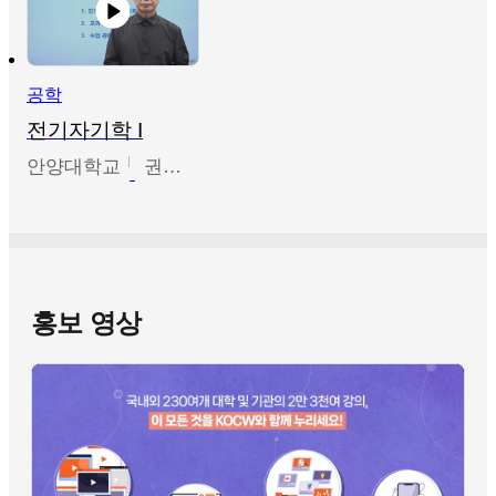
공학
전기자기학 I
안양대학교
권원현
홍보 영상