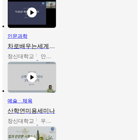
인문과학
차로배우는세계문화
창신대학교
안소영
예술ㆍ체육
산학연미용세미나
창신대학교
우미옥,오윤경,박선이