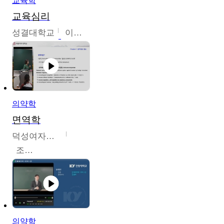
교육학
교육심리
성결대학교
이수경
의약학
면역학
덕성여자대학교
조효선
의약학