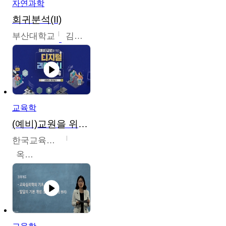
자연과학
회귀분석(II)
부산대학교
김충락
교육학
(예비)교원을 위한 디지털 리터러시 교육
한국교육학술정보원
옥현진