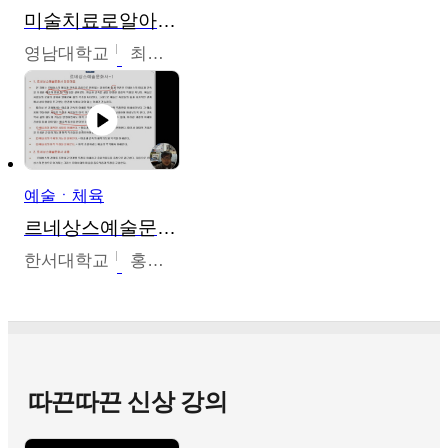
미술치료로알아가는가족이야기
영남대학교
최선남
예술ㆍ체육
르네상스예술문화사
한서대학교
홍창호
따끈따끈 신상 강의