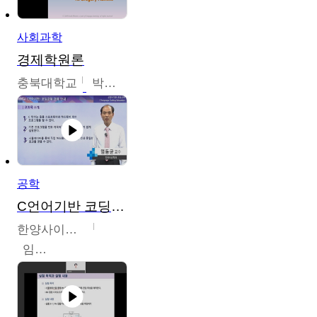
사회과학
경제학원론
충북대학교
박철호
공학
C언어기반 코딩교육
한양사이버대학교
임동균