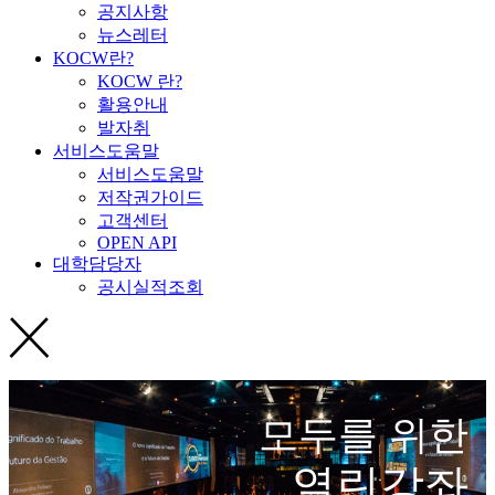
공지사항
뉴스레터
KOCW란?
KOCW 란?
활용안내
발자취
서비스도움말
서비스도움말
저작권가이드
고객센터
OPEN API
대학담당자
공시실적조회
모두를 위한
열린강좌