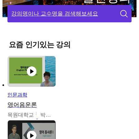
강의명이나 교수명을 검색해보세요
요즘 인기있는 강의
인문과학
영어음운론
목원대학교
박미숙