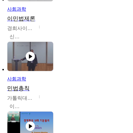
사회과학
이민법제론
경희사이버대학교
신광수
사회과학
민법총칙
가톨릭대학교
이홍민