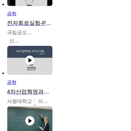
공학
전자회로실험-PSPICE 시뮬레이션
국립금오공과대학교
신경욱
공학
4차산업혁명과우리의미래
서원대학교
이병권