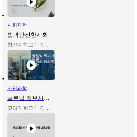
사회과학
법과안전한사회
창신대학교
정연균
자연과학
글로벌 정보사회와 통계의 창의적 기능
고려대학교
김희영