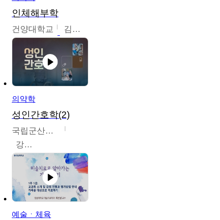
인체해부학
건양대학교
김철태
의약학
성인간호학(2)
국립군산대학교
강경아
예술ㆍ체육