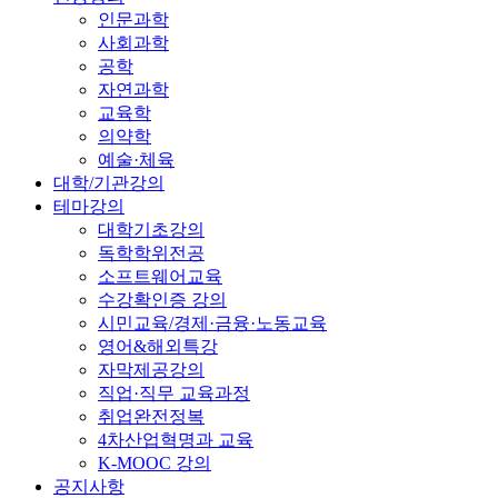
인문과학
사회과학
공학
자연과학
교육학
의약학
예술·체육
대학/기관강의
테마강의
대학기초강의
독학학위전공
소프트웨어교육
수강확인증 강의
시민교육/경제·금융·노동교육
영어&해외특강
자막제공강의
직업·직무 교육과정
취업완전정복
4차산업혁명과 교육
K-MOOC 강의
공지사항