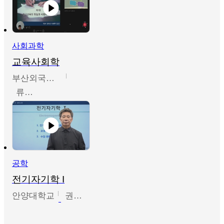
사회과학
교육사회학
부산외국어대학교
류영철
공학
전기자기학 I
안양대학교
권원현