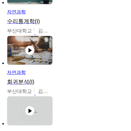
자연과학
수리통계학(I)
부산대학교
김충락
자연과학
회귀분석(I)
부산대학교
김충락