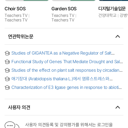
Choir SOS
Garden SOS
디지털기술입문
Teachers TV
Teachers TV
건양대학교
강병
Teachers TV
Teachers TV
연관학위논문
Studies of GIGANTEA as a Negative Regulator of Salt
Tolerance in Arabidopsis thaliana
Functional Study of Genes That Mediate Drought and Salt
Stress Tolerance in Arabidopsis = 애기장대의 가뭄과 고염
Studies of the effect on plant salt responses by circadian
스트레스를 매개하는 유전자의 기능적 연구
clock = 생체시계가 식물의 salt stress 반응에 미치는 영향에
애기장대 (Arabidopsis thaliana L.)에서 염류스트레스와
관한 연구
glucose 신호전달에 관여하는 ABC 수송체, AtMRP5의 기능에
Characterization of E3 ligase genes in response to abiotic
관한 연구 = Studies on the AtMRP5 (Arabidopsis thaliana
stresses = 비생물적 스트레스에서 anthocyanin pathway를
multidrug resistance-associated proteins 5) involved in the
부정적으로 조절하는 COP1/SPA 유전자 family의 특성화 및
signal transduction pathway for salt stress and glucose in
발현 분석
Arabidopsis
사용자 의견
사용자 의견등록 및 강의평가를 위해서는 로그인을