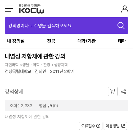
강의명이나 교수명을 검색해보세요
내 강의실
전공
대학/기관
테마
내염성 저항체에 관한 강의
자연과학 >생물ㆍ화학ㆍ환경 >생명과학
경상국립대학교
김외연
2011년 2학기
강의상세
조회수2,333
평점
/5
(0)
내염성 저항체에 관한 강의
오류접수
이용방법