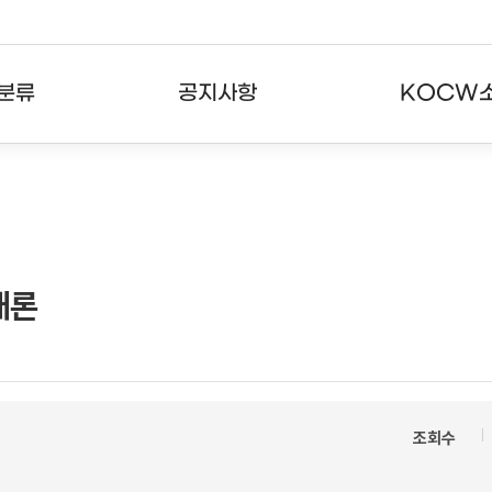
분류
공지사항
KOCW
강의
공지사항
KOCW란
강의
뉴스레터
활용안내
분야
주요통계현황
발자취
개론
강의
서비스도움말
고객센터
조회수