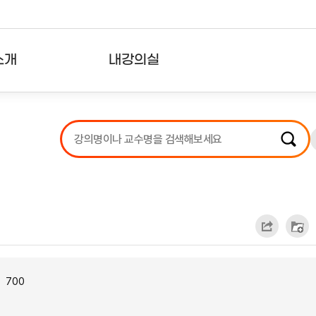
소개
내강의실
?
강의리스트
수강확인증강의
사용자의견
내강의클립
700