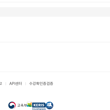
고
API센터
수강확인증검증