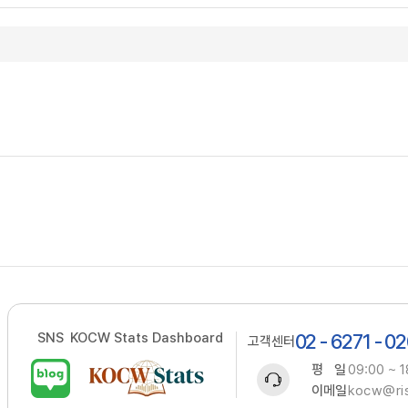
SNS
KOCW Stats Dashboard
02 - 6271 - 0
고객센터
평 일
09:00 ~ 1
이메일
kocw@ris