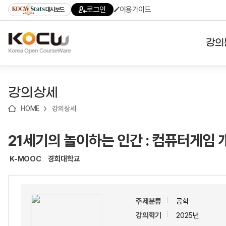
로
로
로
바
로그인
이용가이드
대시보드
가
가
가
로
기
기
기
가
(skip
기
to
강의
content)
대학
강의상세
기관
HOME
강의상세
전공
21세기의 놀이하는 인간 : 컴퓨터게임 
테마
K-MOOC
경희대학교
주제분류
공학
강의학기
2025년