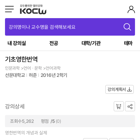
강의명이나 교수명을 검색해보세요
내 강의실
전공
대학/기관
테마
기초영한번역
인문과학 >언어ㆍ문학 >언어과학
선문대학교
허준
2016년 2학기
강의계획서
강의상세
조회수5,262
평점
/5
(0)
영한번역의 개념과 실제