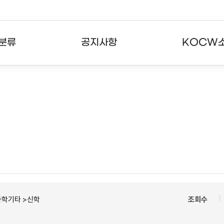
분류
공지사항
KOCW
강의
공지사항
KOCW란
강의
뉴스레터
활용안내
분야
주요통계현황
발자취
강의
서비스도움말
고객센터
과학기타 >신학
조회수