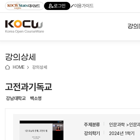
로
로
로
바
로그인
이용가이드
대시보드
가
가
가
로
기
기
기
가
(skip
기
to
강의
content)
대학
강의상세
기관
HOME
강의상세
전공
고전과기독교
테마
강남대학교
백소영
주제분류
인문과학 >인문
강의학기
2024년 1학기