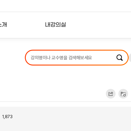
소개
내강의실
?
강의리스트
수강확인증강의
사용자의견
내강의클립
1,873