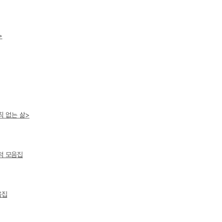
>
칙 없는 삶>
적 모음집
음집