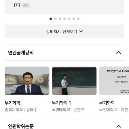
URL
강의차시
전체보기
연관공개강의
무기화학Ⅰ
무기화학 1
무기화학
충북대학교
유태수
국민대학교
윤성호
국민대학교
이찬
연관학위논문