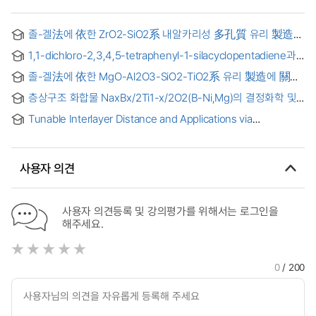
졸-겔法에 依한 ZrO2-SiO2系 내알카리성 多孔質 유리 製造에
關한 硏究 = (The)Study of the Porous Alkali Resistance
1,1-dichloro-2,3,4,5-tetraphenyl-1-silacyclopentadiene과
Glass Preparation of ZrO2-SiO2 System by the Sol-Gel
알카리 금속의 반응
Method
졸-겔法에 依한 MgO-Al2O3-SiO2-TiO2系 유리 製造에 關한
硏究 = (A)Study on the Preparation of Glass-Ceramics
층상구조 화합물 NaxBx/2Ti1-x/2O2(B-Ni,Mg)의 결정화학 및
MgO-Al2O3-SiO2 with TiO2 system by Sol-Gel method
전도 특성 연구
Tunable Interlayer Distance and Applications via
Adsorption of Liquid Chemicals into Crystals in SCSC
Mode = SCSC 모드에서 액체 화학 물질의 결정 내 흡착을 통한
조정 가능한 층간 거리 및 응용
사용자 의견
사용자 의견등록 및 강의평가를 위해서는 로그인을
해주세요.
0
/ 200