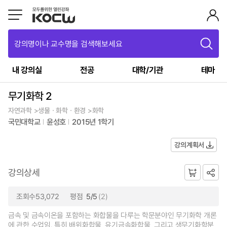
강의명이나 교수명을 검색해보세요
내 강의실
전공
대학/기관
테마
무기화학 2
자연과학 >생물ㆍ화학ㆍ환경 >화학
국민대학교
윤성호
2015년 1학기
강의계획서
강의상세
조회수53,072
평점
5/5
(2)
금속 및 금속이온을 포함하는 화합물을 다루는 학문분야인 무기화학 개론
에 관한 수업임. 특히 배위화합물, 유기금속화합물, 그리고 생무기화학분