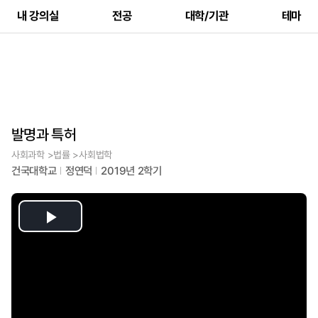
내 강의실
전공
대학/기관
테마
발명과 특허
사회과학 >법률 >사회법학
건국대학교
정연덕
2019년 2학기
Play
Video