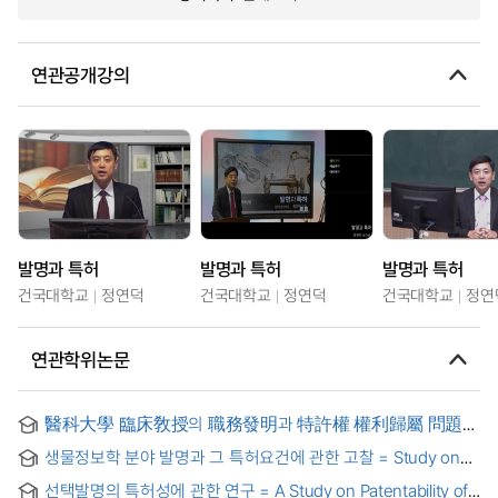
연관공개강의
발명과 특허
발명과 특허
발명과 특허
건국대학교
정연덕
건국대학교
정연덕
건국대학교
정연
연관학위논문
醫科大學 臨床敎授의 職務發明과 特許權 權利歸屬 問題에
關한 考察
생물정보학 분야 발명과 그 특허요건에 관한 고찰 = Study on
patentability of bioinformatics-related inventions
선택발명의 특허성에 관한 연구 = A Study on Patentability of