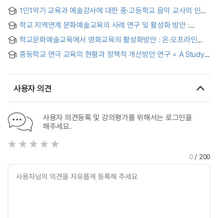
학교예술강사지원사업 중심으로
1인1악기 교육과 예술강사에 대한 중·고등학교 음악 교사의 인식
조사 = A Study on the Perception of Middle and High
학교 지역연계 문화예술교육의 사례 연구 및 활성화 방안 :
School Music Teachers on One-to-one Instrumental
음악교육을 중심으로 = Case study and revitalization plan of
Lessons and Art Instructors
학교문화예술교육에서 영화교육의 활성화방안 : 온·오프라인
cultural arts education linked to school district : Focusing
블렌디드 러닝을 중심으로 = A plan to activate film education
on music education
중등학교 연극 교육의 현황과 정책적 개선방안 연구 = A Study
in school cultural arts education : Focusing on online and
on the Improvement Program of Theater education Policy
offline blended learning
in Secondary school
사용자 의견
사용자 의견등록 및 강의평가를 위해서는 로그인을
해주세요.
0
/ 200