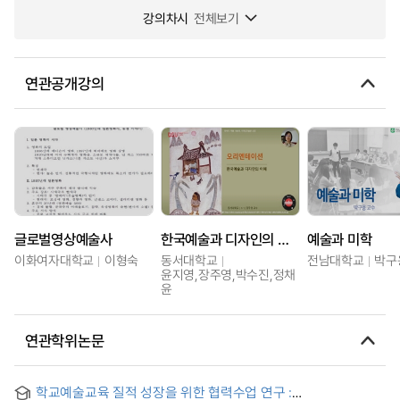
강의차시
전체보기
연관공개강의
글로벌영상예술사
한국예술과 디자인의 이해
예술과 미학
이화여자대학교
이형숙
동서대학교
전남대학교
박구
윤지영,장주영,박수진,정채
윤
연관학위논문
학교예술교육 질적 성장을 위한 협력수업 연구 :