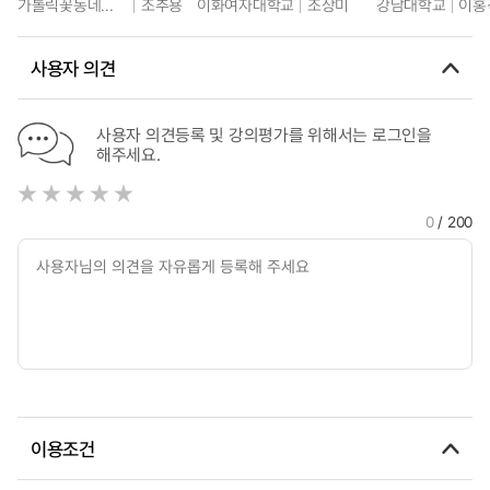
가톨릭꽃동네대학교
조추용
이화여자대학교
조상미
강남대학교
이홍
사용자 의견
사용자 의견등록 및 강의평가를 위해서는 로그인을
해주세요.
0
/ 200
이용조건