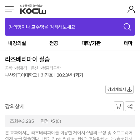
강의명이나 교수명을 검색해보세요
내 강의실
전공
대학/기관
테마
라즈베리파이 실습
공학 >컴퓨터ㆍ통신 >컴퓨터공학
부산외국어대학교
최진호
2023년 1학기
강의계획서
강의상세
조회수3,285
평점
/5
(0)
본 교과에서는 라즈베리파이를 이용한 제어시스템의 구성 및 소프트웨어
설계 등을 학습한다. LED, Push Button, FND, 초음파센서. 온/습도센서,