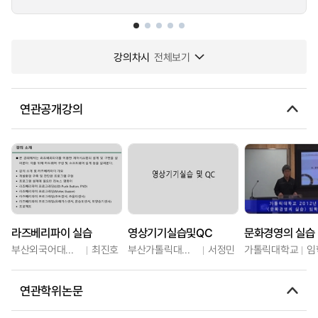
강의차시
전체보기
연관공개강의
라즈베리파이 실습
영상기기실습및QC
문화경영의 실습
부산외국어대학교
최진호
부산가톨릭대학교
서정민
가톨릭대학교
임
연관학위논문