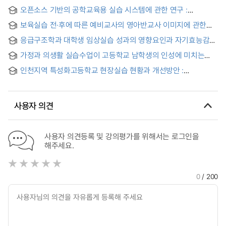
오픈소스 기반의 공학교육용 실습 시스템에 관한 연구 :
사물인터넷과 로봇 암의 융합 = A Study on the Open Source-
보육실습 전·후에 따른 예비교사의 영아반교사 이미지에 관한
based Training System for Engineering Education :
메타포 분석 : 보육실습 전·후에 따른 예비교사의 영아반교사
Convergence of IoT and Robot Arm
응급구조학과 대학생 임상실습 성과의 영향요인과 자기효능감
이미지에 관한 메타포 분석 = A Metaphor Analysis on the
및 자기주도성의 조절효과 = Determinants of Clinical
Image of Pre-service child care Teachers in Infant Class by
가정과 의생활 실습수업이 고등학교 남학생의 인성에 미치는
Practicum Performance among Emergency Medical
Pre-service child care Teachers before and after Child
영향 = The influence of the practice instruction in the
Science Students: The Moderating Effects of Self-Efficacy
Care Practice
인천지역 특성화고등학교 현장실습 현황과 개선방안 :
clothing section of home economics on males' high school
and Self-Directedness
기계관련학과 중심으로 = Present conditions and
students' personality
improvement plans of field placement at specialized high
schools in Incheon area : Focused on departments related
사용자 의견
to mechanics
사용자 의견등록 및 강의평가를 위해서는 로그인을
해주세요.
0
/ 200