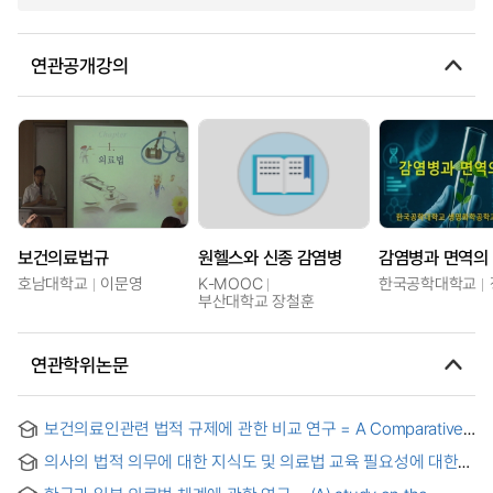
연관공개강의
보건의료법규
원헬스와 신종 감염병
감염병과 면역의
호남대학교
이문영
K-MOOC
한국공학대학교
부산대학교 장철훈
연관학위논문
보건의료인관련 법적 규제에 관한 비교 연구 = A Comparative
Study of Legal Regulation on The Health and Medical
의사의 법적 의무에 대한 지식도 및 의료법 교육 필요성에 대한
Service Personnel
태도 = Knowledge, attitude, practice of physician's legal