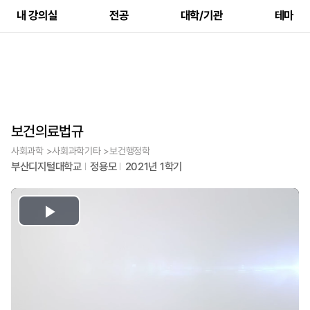
내 강의실
전공
대학/기관
테마
보건의료법규
사회과학 >사회과학기타 >보건행정학
부산디지털대학교
정용모
2021년 1학기
Play
Video