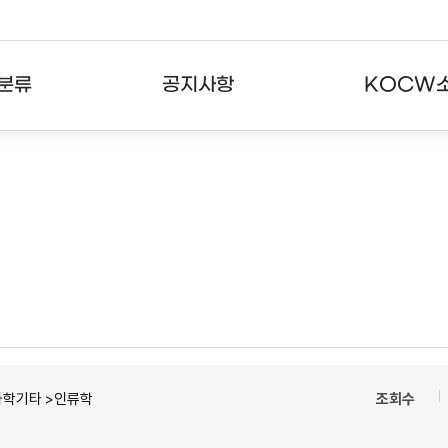
분류
공지사항
KOCW
강의
공지사항
KOCW란
강의
뉴스레터
활용안내
분야
주요통계현황
발자취
강의
서비스도움말
고객센터
과학기타 >인류학
조회수