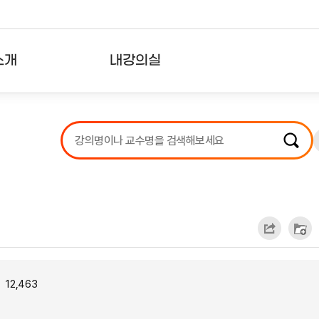
소개
내강의실
?
강의리스트
수강확인증강의
사용자의견
내강의클립
12,463