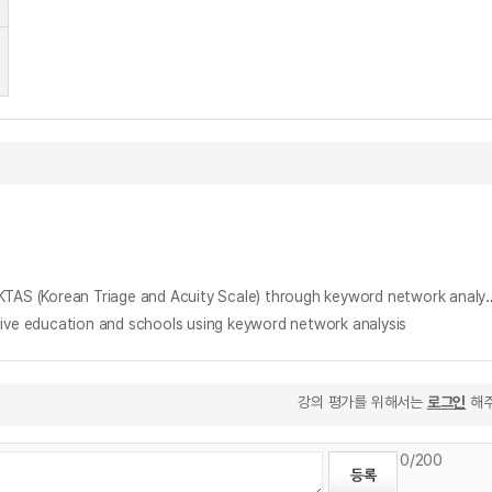
키워드 연결망 분석을 통한 한국형 응급환자 분류 도구(KTAS)의 과소평가 발생 요인 = Factors contributing to the undertriaged pa
ducation and schools using keyword network analysis
강의 평가를 위해서는
로그인
해주
0
/200