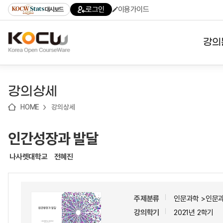
로
로
로
바
로그인
이용가이드
대시보드
가
가
가
로
기
기
기
가
(skip
기
to
강의
content)
대학
강의상세
기관
HOME
강의상세
전공
인간성장과 발달
테마
나사렛대학교
전혜진
주제분류
인문과학 >인문
강의학기
2021년 2학기