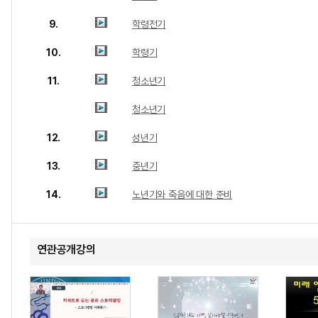
9.
학령전기
10.
학령기
11.
청소년기
청소년기
12.
성년기
13.
중년기
14.
노년기와 죽음에 대한 준비
연관공개강의