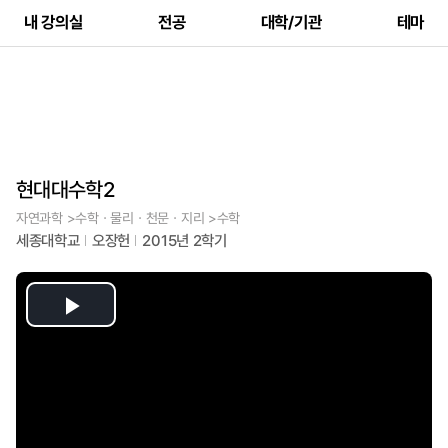
내 강의실
전공
대학/기관
테마
현대대수학2
자연과학 >수학ㆍ물리ㆍ천문ㆍ지리 >수학
세종대학교
오장헌
2015년 2학기
Play
Video