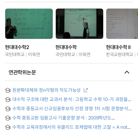
현대대수학2
현대대수학
현대대수학 II
국민대학교
이옥연
국민대학교
이옥연
한국교원대학교
연관학위논문
원분확대체와 정n각형의 작도가능성
대수적 구조에 대한 교과서 분석 : 고등학교 수학 10-가 과정을
중심으로
수학과 중등교사 신규임용후보자 선정 경쟁 1차 시험 문항분석에
관한 연구
수학 중등교원 임용고사 기출문항 분석 : 2009학년도
~2011학년도 문항을 중심으로
수학과 교육과정에서의 유클리드 호제법에 대한 고찰 = A note
on the Euclidean Algorithm in national mathematics
curriculum