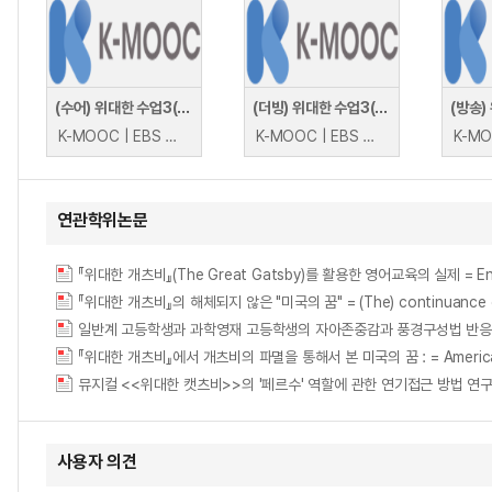
(수어) 위대한 수업3(GREAT MINDS) : 과학의 풍경
(더빙) 위대한 수업3(GREAT MINDS) : 협력의 뇌 과학
K-MOOC | EBS 프랭크 윌첵
K-MOOC | EBS 크리스 프리스
연관학위논문
『위대한 개츠비』(The Great Gatsby)를 활용한 영어교육의 실제 = Englis
『위대한 개츠비』의 해체되지 않은 "미국의 꿈" = (The) continuance of 
일반계 고등학생과 과학영재 고등학생의 자아존중감과 풍경구성법 반응특성에 관한 연구 =
『위대한 개츠비』에서 개츠비의 파멸을 통해서 본 미국의 꿈 : = American Dre
뮤지컬 <<위대한 캣츠비>>의 '페르수' 역할에 관한 연기접근 방법 연구 : 공연 제작
사용자 의견