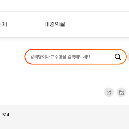
소개
내강의실
?
강의리스트
수강확인증강의
사용자의견
내강의클립
514