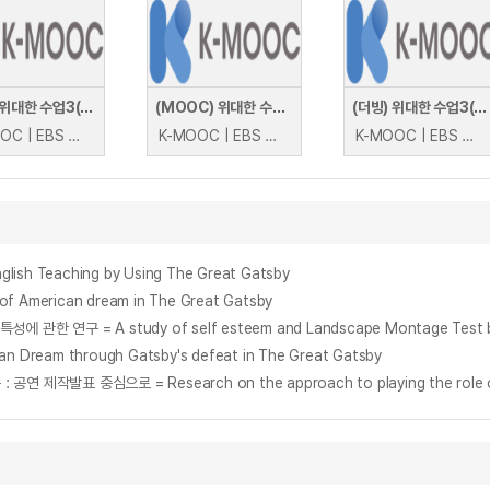
(방송) 위대한 수업3(GREAT MINDS) : 과학의 풍경
(MOOC) 위대한 수업3(GREAT MINDS) : 과학의 풍경
(더빙) 위대한 수업3(GREAT MINDS) : 예술이 된 서커스
K-MOOC | EBS 프랭크 윌첵
K-MOOC | EBS 프랭크 윌첵
K-MOOC | EBS 다니엘 라마르
h Teaching by Using The Great Gatsby
American dream in The Great Gatsby
 A study of self esteem and Landscape Montage Test betwe
am through Gatsby's defeat in The Great Gatsby
발표 중심으로 = Research on the approach to playing the role of P