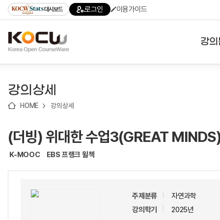
로
로
로
바
로그인
이용가이드
대시보드
가
가
가
로
기
기
기
가
(skip
기
to
강의
content)
대학
강의상세
기관
HOME
강의상세
전공
(더빙) 위대한 수업3(GREAT MINDS)
테마
K-MOOC
EBS 프랭크 윌첵
주제분류
자연과학
강의학기
2025년