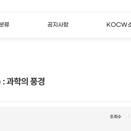
분류
공지사항
KOCW
강의
공지사항
KOCW란
강의
뉴스레터
활용안내
분야
주요통계현황
발자취
 : 과학의 풍경
강의
서비스도움말
고객센터
조회수