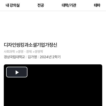
내 강의실
전공
대학/기관
테마
디자인씽킹과소셜기업가정신
사회과학 >경영ㆍ경제 >경영학
경상국립대학교
김가영
2024년 2학기
Play
Video