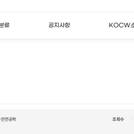
분류
공지사항
KOCW
강의
공지사항
KOCW란
강의
뉴스레터
활용안내
분야
주요통계현황
발자취
강의
서비스도움말
고객센터
>안전공학
조회수