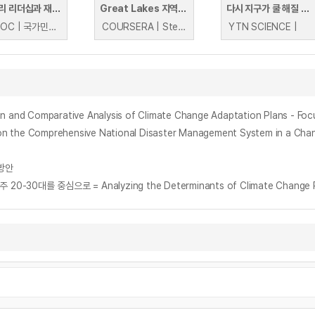
재난관리 리더십과 재난대응 협업 (Disaster Management Leadership and Collaboration for Disaster Response)
Great Lakes 지역에서의 날씨와 기후변화
다시 지구가 쿨 해질 때 까지, 기후변화
K-MOOC | 국가민방위재난안전교육원 NDTI International Cooperation Team
COURSERA | Steven Ackerman 외 1명
YTN SCIENCE |
mparative Analysis of Climate Change Adaptation Plans - Focu
mprehensive National Disaster Management System in a Chang
방안