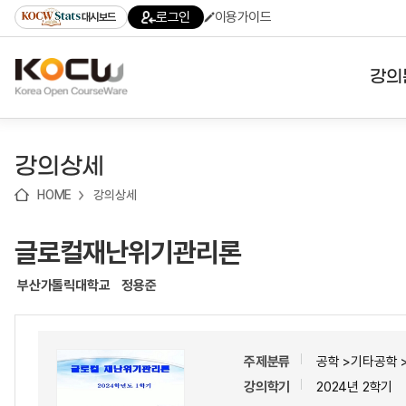
로
로
로
바
로그인
이용가이드
대시보드
가
가
가
로
기
기
기
가
(skip
기
to
강의
content)
대학
강의상세
기관
HOME
강의상세
전공
글로컬재난위기관리론
테마
부산가톨릭대학교
정용준
주제분류
공학 >기타공학 
강의학기
2024년 2학기