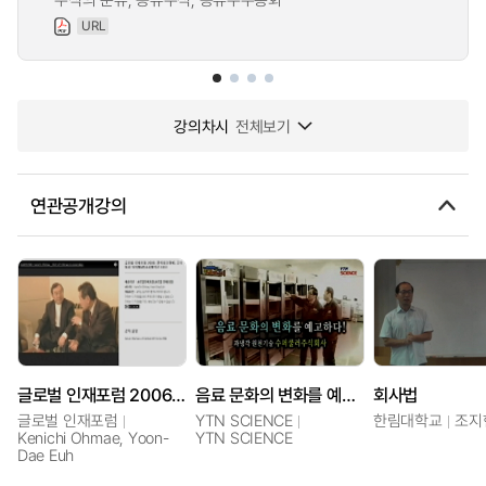
URL
강의차시
전체보기
연관공개강의
글로벌 인재포럼 2006: 겐이치오마에, 주식회사 오마에&어소시에이츠 CEO
음료 문화의 변화를 예고하다! - 과냉각 원천기술 수퍼쿨러 주식회사
회사법
글로벌 인재포럼
YTN SCIENCE
한림대학교
조지
Kenichi Ohmae, Yoon-
YTN SCIENCE
Dae Euh