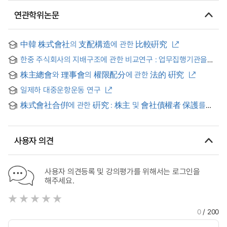
연관학위논문
中韓 株式會社의 支配構造에 관한 比較硏究
한중 주식회사의 지배구조에 관한 비교연구 : 업무집행기관을
중심으로
株主總會와 理事會의 權限配分에 관한 法的 硏究
일제하 대중운항운동 연구
株式會社合倂에 관한 硏究 : 株主 및 會社債權者 保護를
중심으로 = (A) study on mgerger of corporation : with
special reference to protection of stockholders and
corporation creditors
사용자 의견
사용자 의견등록 및 강의평가를 위해서는 로그인을
해주세요.
0
/ 200