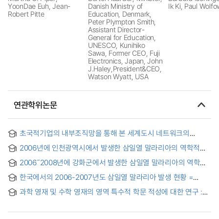
YoonDae Euh, Jean-
Danish Ministry of
Ik Ki, Paul Wolfo
Robert Pitte
Education, Denmark,
Peter Plympton Smith,
Assistant Director-
General for Education,
UNESCO, Kunihiko
Sawa, Former CEO, Fuji
Electronics, Japan, John
J.Haley,President&CEO,
Watson Wyatt, USA
연관학위논문
초국적기업의 내부조직망을 통해 본 세계도시 네트워크의
진화와 도시의 네트워크 위치성, 2006-2013
2006년에 인천광역시에서 발생한 삼일열 말라리아의 역학적
특성 분석 = Epidemiological Characteristics of Vivax Malaria
2006˜2008년에 강화군에서 발생한 삼일열 말라리아의 역학적
in Incheon Metropolitan City in 2006
특성 분석 = Epidemiological Characteristics of Vivax Malaria
한국에서의 2006-2007년도 삼일열 말라리아 발생 현황 =
in Ganghwa County during 2006˜2008
Status of Vivax Malaria in the Republic of Korea during
과학 영재 및 수학 영재의 영역 특수적 학문 적성에 대한 연구 :
2006-2007
PISA 2006을 중심으로 = A Study on Domain-Specific
Academic Aptitudes of Scientifically and Mathematically
Gifted Students : Focused on PISA 2006