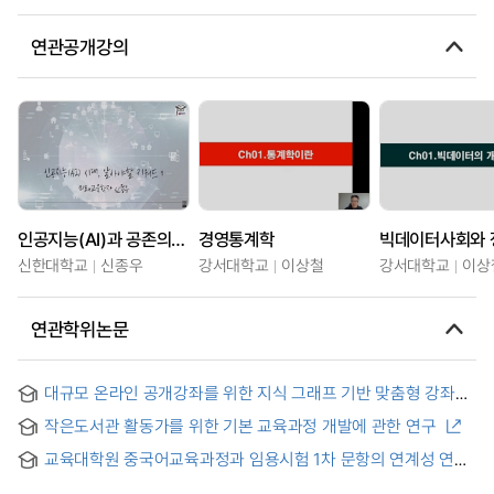
연관공개강의
인공지능(AI)과 공존의 시대, 알아야할 키워드
경영통계학
빅데이터사회와 
신한대학교
신종우
강서대학교
이상철
강서대학교
이상
연관학위논문
대규모 온라인 공개강좌를 위한 지식 그래프 기반 맞춤형 강좌
추천 = Knowledge graph enhanced personalized course
작은도서관 활동가를 위한 기본 교육과정 개발에 관한 연구
recommendation for MOOCs
교육대학원 중국어교육과정과 임용시험 1차 문항의 연계성 연구