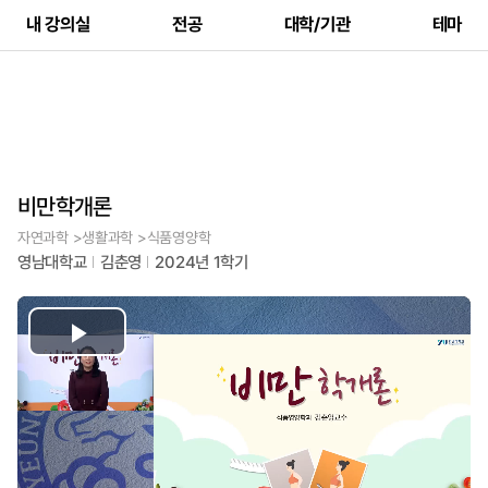
내 강의실
전공
대학/기관
테마
비만학개론
자연과학 >생활과학 >식품영양학
영남대학교
김춘영
2024년 1학기
Play
Video