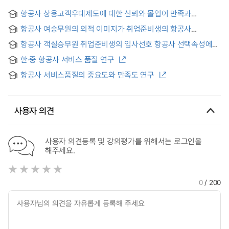
항공사 상용고객우대제도에 대한 신뢰와 몰입이 만족과
애호도에 미치는 영향
항공사 여승무원의 외적 이미지가 취업준비생의 항공사
선호도에 미치는 영향 = The Effects of the External Images
항공사 객실승무원 취업준비생의 입사선호 항공사 선택속성에
of Flight Attendants on Airline’s Preference of Students
관한 연구
Preparing for Stewardess
한·중 항공사 서비스 품질 연구
항공사 서비스품질의 중요도와 만족도 연구
사용자 의견
사용자 의견등록 및 강의평가를 위해서는 로그인을
해주세요.
0
/ 200