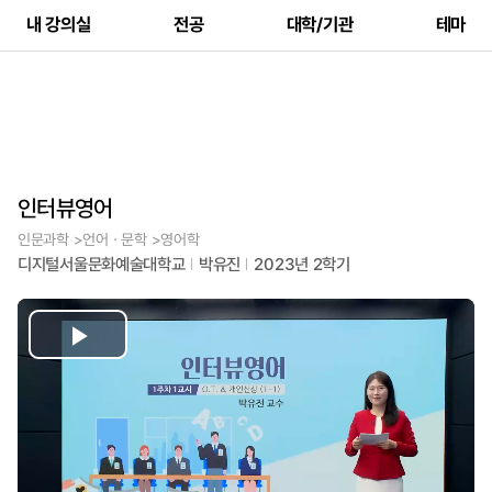
내 강의실
전공
대학/기관
테마
인터뷰영어
인문과학 >언어ㆍ문학 >영어학
디지털서울문화예술대학교
박유진
2023년 2학기
Play
Video