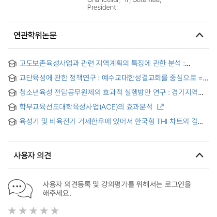
President
연관학위논문
고도보존육성사업과 관련 지역계획의 특징에 관한 분석 :
부여고도지정지구를중심으로
교단육성에 관한 정책연구 : 예수교대한성결교회를 중심으로 =
Policy research on rearing of denomination : with a focus
청소년육성 전담공무원제의 효과적 실행방안 연구 : 경기지역
on Jesus Korea holiness church of Korea
청소년 관련 공무원 심층 인터뷰를 중심으로
학부교육선도대학육성사업(ACE)의 효과분석
육성기 및 비육전기 거세한우에 있어서 한국형 THI 차트의 검증
연구 = A verification study of Korean temperature-humidity
index chart for growing and early-fattening Hanwoo
steers
사용자 의견
사용자 의견등록 및 강의평가를 위해서는 로그인을
해주세요.