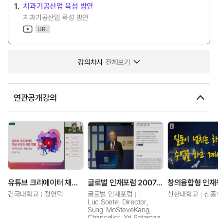
1.
치과기공산업 육성 방안
치과기공산업 육성 방안
URL
강의차시
전체보기
연관공개강의
유튜브 크리에이터 채널 육성과 관련 법률
글로벌 인재포럼 2007: 미래 핵심 과학기술 인력 육성과 활용 전략
건국대학교
정연덕
글로벌 인재포럼
신한대학교
신종
Luc Soete, Director,
Sung-MoSteveKang,
Chancellor, Yrj Sotamaa,