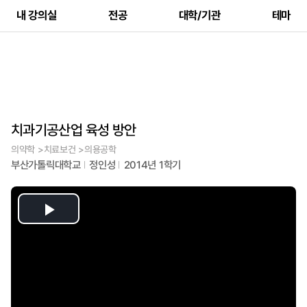
내 강의실
전공
대학/기관
테마
치과기공산업 육성 방안
의약학 >치료보건 >의용공학
부산가톨릭대학교
정인성
2014년 1학기
Play
Video