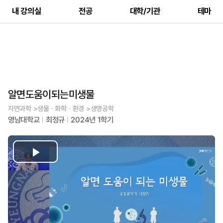
내 강의실
전공
대학/기관
테마
알면도움이되는미생물
자연과학 >생물ㆍ화학ㆍ환경 >생명공학
영남대학교
최정규
2024년 1학기
Play
Video