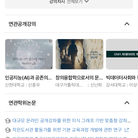
강의차시
전체보기
연관공개강의
인공지능(AI)과 공존의 시대, 알아야할 키워드
창의융합학으로서의 문화인류학
빅데이터사회와 
신한대학교
신종우
대구가톨릭대학교
신난희
강서대학교
이상
연관학위논문
대규모 온라인 공개강좌를 위한 지식 그래프 기반 맞춤형 강좌
추천 = Knowledge graph enhanced personalized course
작은도서관 활동가를 위한 기본 교육과정 개발에 관한 연구
recommendation for MOOCs