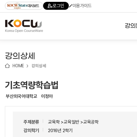
로
로
로
바
로그인
이용가이드
대시보드
가
가
가
로
기
기
기
가
(skip
기
to
강의
content)
대학
강의상세
기관
HOME
강의상세
전공
기초역량학습법
테마
부산외국어대학교
이정아
주제분류
교육학 >교육일반 >교육공학
강의학기
2016년 2학기