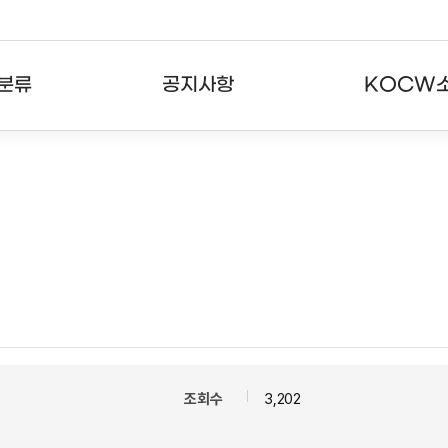
분류
공지사항
KOCW
강의
공지사항
KOCW란
강의
뉴스레터
활용안내
분야
주요통계현황
발자취
강의
서비스도움말
고객센터
조회수
3,202