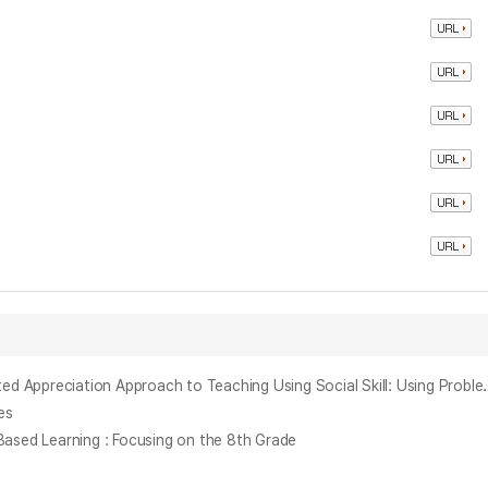
관계 기술을 적용한 대화 중심 감상법 미술 수업 지도안 제안 : 문제 중심 학습법을 활용하여 = A Study of A Lesson Plan fo
es
 Learning : Focusing on the 8th Grade