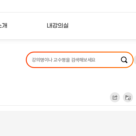
소개
내강의실
?
강의리스트
수강확인증강의
사용자의견
내강의클립