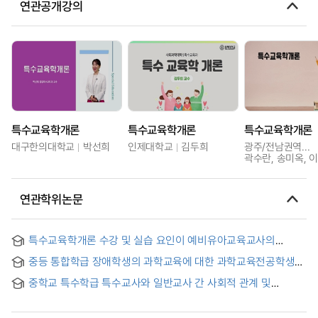
연관공개강의
특수교육학개론
특수교육학개론
특수교육학개론
대구한의대학교
박선희
인제대학교
김두희
광주/전남권역센터
곽수란, 송미옥, 
연관학위논문
특수교육학개론 수강 및 실습 요인이 예비유아교육교사의
통합교육 인식에 미치는 영향
중등 통합학급 장애학생의 과학교육에 대한 과학교육전공학생과
특수교육전공학생의 인식 비교 = Comparison of the
중학교 특수학급 특수교사와 일반교사 간 사회적 관계 및
Perceptions of Science Education Students and Special
통합교육에 미치는 영향
Education Students on Science Education of Students
with Disabilities in Integrated Classes