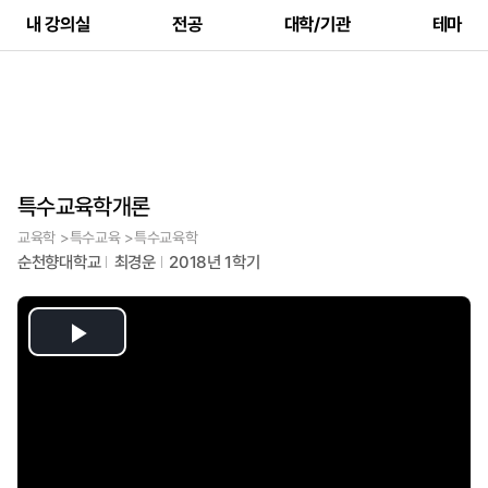
내 강의실
전공
대학/기관
테마
특수교육학개론
교육학 >특수교육 >특수교육학
순천향대학교
최경운
2018년 1학기
Play
Video