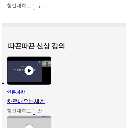
창신대학교
우미옥,오윤경,박선이
따끈따끈 신상 강의
인문과학
차로배우는세계문화
창신대학교
안소영