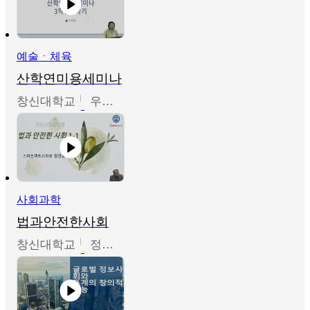
예술ㆍ체육
산학연미용세미나
창신대학교
우미옥,오윤경,박선이
사회과학
법과안전한사회
창신대학교
정연균