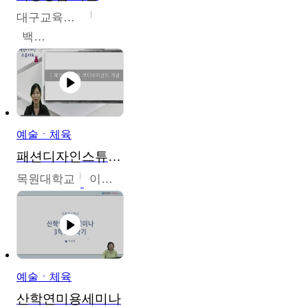
대구교육대학교
백중열
예술ㆍ체육
패션디자인스튜디오
목원대학교
이건희
예술ㆍ체육
산학연미용세미나