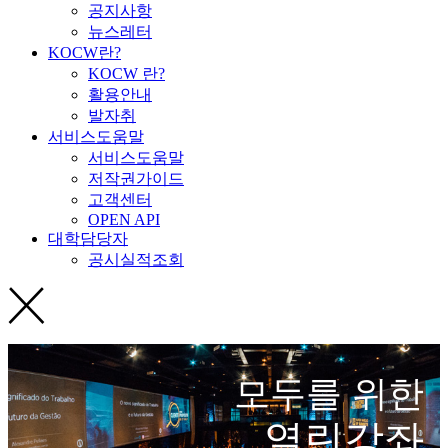
공지사항
뉴스레터
KOCW란?
KOCW 란?
활용안내
발자취
서비스도움말
서비스도움말
저작권가이드
고객센터
OPEN API
대학담당자
공시실적조회
모두를 위한
열린강좌