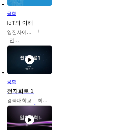
공학
IoT의 이해
영진사이버대학교
전병현
공학
전자회로 1
경북대학교
최병조