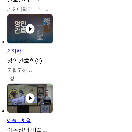
가천대학교
노원정
의약학
성인간호학(2)
국립군산대학교
강경아
예술ㆍ체육
아동상담 미술치료