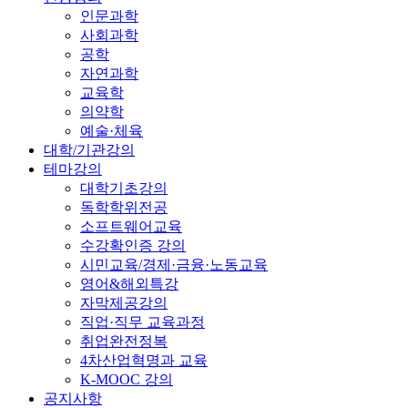
인문과학
사회과학
공학
자연과학
교육학
의약학
예술·체육
대학/기관강의
테마강의
대학기초강의
독학학위전공
소프트웨어교육
수강확인증 강의
시민교육/경제·금융·노동교육
영어&해외특강
자막제공강의
직업·직무 교육과정
취업완전정복
4차산업혁명과 교육
K-MOOC 강의
공지사항