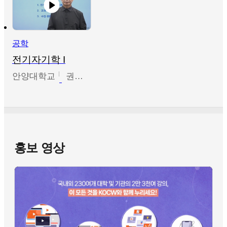
공학
전기자기학 I
안양대학교
권원현
홍보 영상