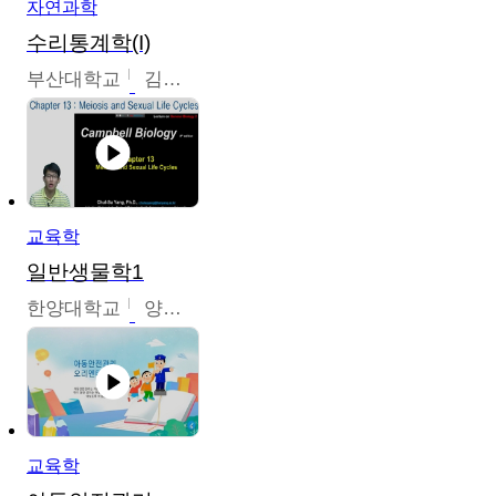
자연과학
수리통계학(I)
부산대학교
김충락
교육학
일반생물학1
한양대학교
양철수
교육학