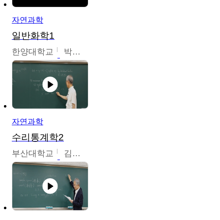
자연과학
일반화학1
한양대학교
박경호
자연과학
수리통계학2
부산대학교
김충락