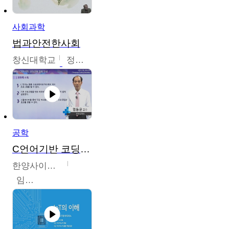
사회과학
법과안전한사회
창신대학교
정연균
공학
C언어기반 코딩교육
한양사이버대학교
임동균