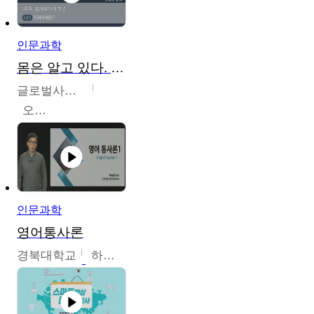
인문과학
몸은 알고 있다. 트라우마의 흔적
글로벌사이버대학교
오주원
인문과학
영어통사론
경북대학교
하승완