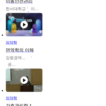
아동안전관리
한서대학교
이태연
의약학
면역학의 이해
강원권역센터
권보인
의약학
간호관리학 1