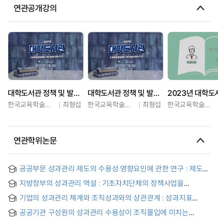
연관공개강의
대학도서관 정책 및 발전계획 수립 컨설팅 과정 1부
대학도서관 정책 및 발전계획 수립 컨설팅 과정 2부
한국교육학술정보원
최형섭
한국교육학술정보원
최형섭
한국교육학술정보원
연관학위논문
공공부문 성과관리 제도의 수용성 영향요인에 관한 연구 : 제도적
동형화의 조절효과를 중심으로 = An Empirical Analysis on
지방정부의 성과관리 역설 : 기초자치단체의 정책사업을
Factors Affecting the Acceptance of the Performance
중심으로
Management System in the Public Sector: Focused on the
기업의 성과관리 체계와 조직성과와의 상관관계 : 성과지표
Moderating Effects of the Institutional Isomorphism
수용성의 매개효과 중심으로
공공기관 구성원의 성과관리 수용성이 조직몰입에 미치는