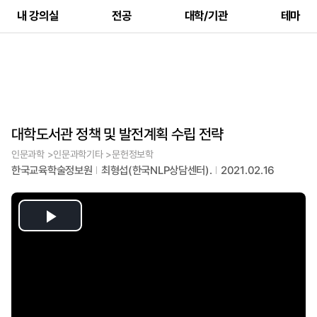
내 강의실
전공
대학/기관
테마
대학도서관 정책 및 발전계획 수립 전략
인문과학 >인문과학기타 >문헌정보학
한국교육학술정보원
최형섭(한국NLP상담센터).
2021.02.16
Play
Video