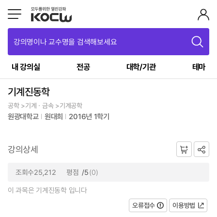
강의명이나 교수명을 검색해보세요
내 강의실
전공
대학/기관
테마
기계진동학
공학 >기계ㆍ금속 >기계공학
원광대학교
원대희
2016년 1학기
강의상세
조회수25,212
평점
/5
(0)
이 과목은 기계진동학 입니다
오류접수
이용방법