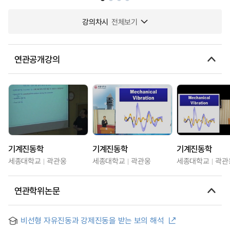
강의차시
전체보기
연관공개강의
기계진동학
기계진동학
기계진동학
세종대학교
곽관웅
세종대학교
곽관웅
세종대학교
곽관
연관학위논문
비선형 자유진동과 강제진동을 받는 보의 해석